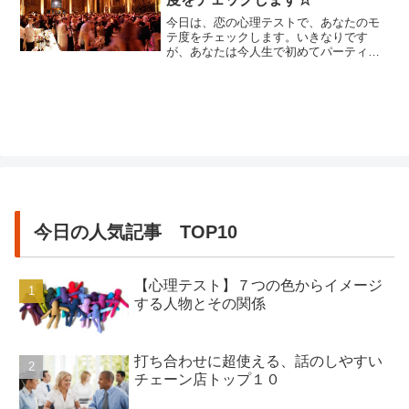
今日は、恋の心理テストで、あなたのモ
テ度をチェックします。いきなりです
が、あなたは今人生で初めてパーティー
会場に来ています。あなたが話しかけた
いと思うのは次のうち誰ですか？１、自
信にあふれているパーティー慣れしてい
そうな異性２、愛想がよく、誰に対して
もにこやかな同性３、少しおどおどとし
た居心地悪そうな人４、つまらなそう...
今日の人気記事 TOP10
【心理テスト】７つの色からイメージ
する人物とその関係
打ち合わせに超使える、話のしやすい
チェーン店トップ１０