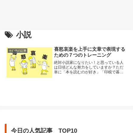
小説
喜怒哀楽を上手に文章で表現する
その他の記事
ための７つのトレーニング
絶対小説家になりたい！と思っている人
は日頃どんな努力をしていますか？ただ
単に「本を読むのが好き」「印税で暮ら
したい」と思っているだけでは、到底小
説家にはなれません。まず書きたいとい
う強いテーマがあり、飯を食うより文章
を書くのが好き、一日中書いていても全
然モチベーションが下がらない、という
強い意志が必要です。小説に限らず...
今日の人気記事 TOP10