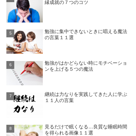
縁成就の７つのコツ
勉強に集中できないときに唱える魔法
の言葉１１選
勉強がはかどらない時にモチベーショ
ンを上げる５つの魔法
継続は力なりを実践してきた人に学ぶ
１１人の言葉
見るだけで眠くなる…良質な睡眠時間
を得られる画像１１選