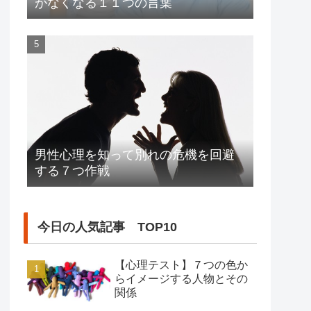
がなくなる１１つの言葉
男性心理を知って別れの危機を回避
する７つ作戦
今日の人気記事 TOP10
【心理テスト】７つの色か
らイメージする人物とその
関係