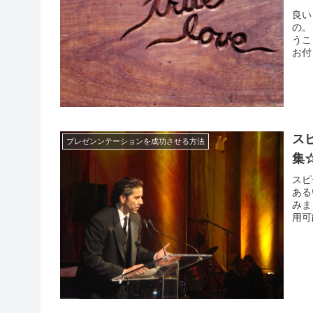
良い
の。
うこ
お付
て不
やっ
ス
プレゼンンテーションを成功させる方法
集
スピ
ある
みま
用可
の良
良か