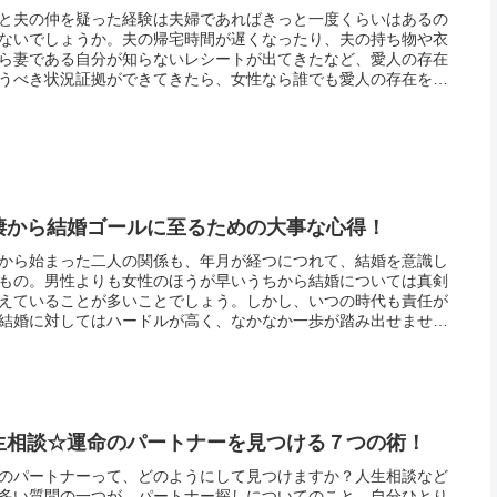
と夫の仲を疑った経験は夫婦であればきっと一度くらいはあるの
ないでしょうか。夫の帰宅時間が遅くなったり、夫の持ち物や衣
ら妻である自分が知らないレシートが出てきたなど、愛人の存在
うべき状況証拠ができてきたら、女性なら誰でも愛人の存在を疑
不安になりますよね。不安になると、つい詮索したくなるのが人
性とい...
棲から結婚ゴールに至るための大事な心得！
から始まった二人の関係も、年月が経つにつれて、結婚を意識し
もの。男性よりも女性のほうが早いうちから結婚については真剣
えていることが多いことでしょう。しかし、いつの時代も責任が
結婚に対してはハードルが高く、なかなか一歩が踏み出せませ
そろそろ二人の関係に変化を起こそうと思っても、一体なにをど
ればよい...
生相談☆運命のパートナーを見つける７つの術！
のパートナーって、どのようにして見つけますか？人生相談など
多い質問の一つが、パートナー探しについてのこと。自分ひとり