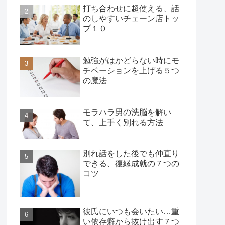
打ち合わせに超使える、話
のしやすいチェーン店トッ
プ１０
勉強がはかどらない時にモ
チベーションを上げる５つ
の魔法
モラハラ男の洗脳を解い
て、上手く別れる方法
別れ話をした後でも仲直り
できる、復縁成就の７つの
コツ
彼氏にいつも会いたい…重
い依存癖から抜け出す７つ