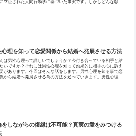
に立証された人間行動学に基づいた事実です。しかしどんな願い
叶うという訳ではありません。引き寄せられる物には限度があり
。引き...
性心理を知って恋愛関係から結婚へ発展させる方法
んは男性心理って詳しいでしょうか？今付き合っている相手と結
たいですか？それには男性心理を知って効果的に相手の心に訴え
要があります。今回はそんな話をします。男性心理を知る事で恋
係から結婚へ発展させる為の方法を述べていきます。男性心理と
かと言う点も教えます。結婚をする為にあるいは結婚してから上
いく為...
倫をしながらの復縁は不可能？真実の愛をみつける
法