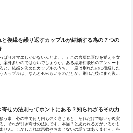
然...
れと復縁を繰り返すカップルが結婚する為の７つの
得
っぱりオマエしかいないんだよ、。」この言葉に喜びを覚える女
、案外多いのではないでしょうか。ある結婚相談所のアンケート
ると、結婚を決めたカップルのうち、一度は別れたのに復縁した
うカップルは、なんと40%もいるのだとか。別れた後にまた復縁
カップルには何か共通点でもあるのでしょうか。一度別れたのに
す...
き寄せの法則ってホントにある？知られざるその力
願う事、心の中で何万回も強く念じると、それだけで願いが現実
る、それが引き寄せの法則です。本当？と思われる方がいるかも
ません。しかしこれは宗教やおまじないの話ではありません。科