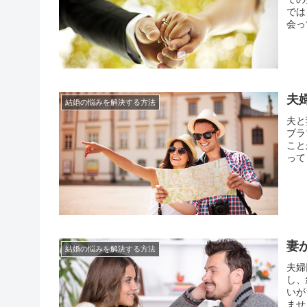
では
会っ
喜び
とも
夫
結婚の悩みを解決する方法
夫と
ブラ
こと
って
に安
ども
妻
結婚の悩みを解決する方法
夫婦
し、
いが
ませ