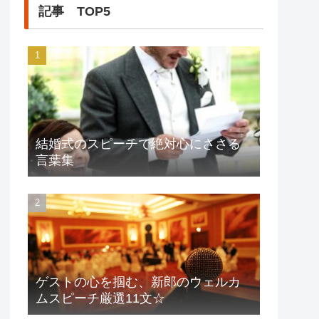
記事 TOP5
結婚式のスピーチで絶対心にささる
言葉集
ゲストの心を掴む、新郎のウェルカ
ムスピーチ厳選11文☆