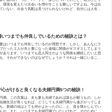
、環境を変えたり出会いを増やすことも難しいですよね。今は出
ていない、出会う気配は見つけられないけれど、自分には人生の
を分かち合うパートナーが必ずいるはず。楽しいことも苦しいこ
、二人...
婦いつまでも仲良しでいるための秘訣とは？
妻はいつまでも仲良しでいるのが理想です。しかし、あんなにラ
ブだった２人が夫と妻になった途端に関係がギスギスしてしまう
があります。いつまでも恋人同士のような関係を継続したいと思
も、それができないのはなぜでしょうか？それは一緒にいること
心して怠ってしまうことがあるからなのです。たとえ夫婦といえ
元は他...
が心がけると良くなる夫婦円満5つの秘訣！
円満。この言葉は、夫も妻も夫婦であれば誰もが願うもの。しか
結婚生活が長くなれば、どうしても夫婦円満から遠ざかってしま
ち。新婚の頃はとても仲がよかったのに…と、昔を懐かしんでい
んか。また、いつまでも夫婦円満でいたいけれど、そのためには