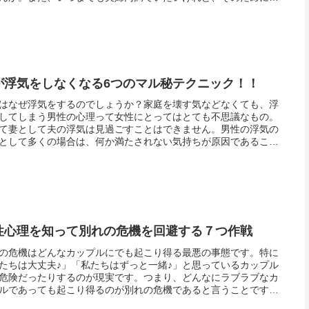
どうすればいいのかと悩んでいたりしませんか。ここでは、そん
みを抱...
が浮気をしなくなる6つのマル秘テクニック！！
はなぜ浮気をするのでしょうか？家庭を壊す気などなくても、浮
してしまう男性の心理って女性にとってはとても不思議なもの。
て妻として夫の浮気は見過ごすことはできません。男性の浮気の
として多くの場合は、何か満たされない気持ちが原因であること
く、その満たされない部分を男性は浮気をすることで代償してい
向にあ...
性心理を知って別れの危機を回避する７つ作戦
の危機はどんなカップルにでも起こり得る最悪の事態です。特に
たちは大丈夫♪」「私たちはずっと一緒♪」と思っているカップル
危険だったりするのが現実です。つまり、どんなにラブラブなカ
ルであっても起こり得るのが別れの危機であると言うことです。
経験がある程度ある方は、経験的にご存知でしょう。別れは、本