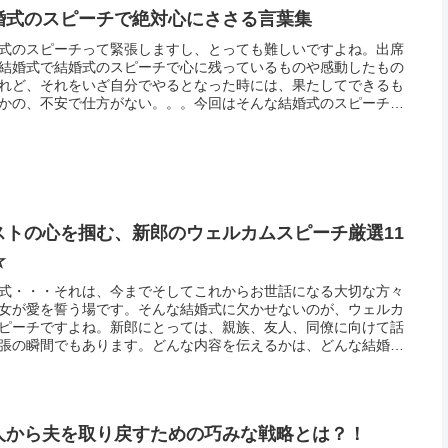
婚式のスピーチで絶対心にささる言葉集
式のスピーチって緊張しますし、とっても難しいですよね。出席
結婚式で結婚式のスピーチで心に残っているものや感動したもの
れど、それをいざ自分でやるとなった時には、果たしてできるも
かの、不安で仕方がない。。。今回はそんな結婚式のスピーチで
心にささる言葉を集めてお伝えします。結婚式のスピーチと言う
結婚式...
ストの心を掴む、新郎のウェルカムスピーチ厳選11
☆
式・・・それは、今までそしてこれからお世話になる大切な方々
女が愛を誓う場です。そんな結婚式に欠かせないのが、ウェルカ
ピーチですよね。新郎にとっては、親族、友人、同僚に向けて話
張の瞬間でもあります。どんな内容を伝えるかは、どんな結婚式
げたのか、どんな風に伝えたいのかによって変わってきます。そ
今回は...
人から夫を取り戻すための巧みな戦略とは？！