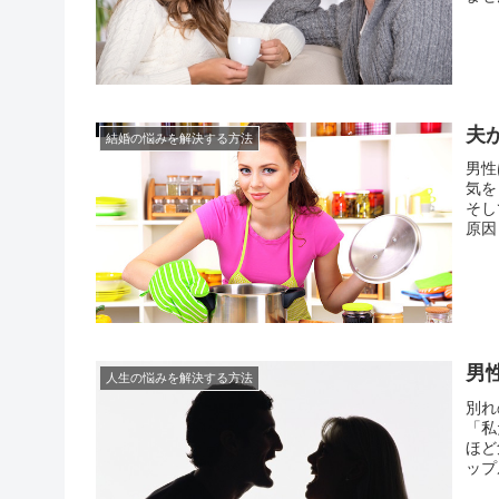
一体
な悩
夫
結婚の悩みを解決する方法
男性
気を
そし
原因
が多
る傾
男
人生の悩みを解決する方法
別れ
「私
ほど
ップ
恋愛