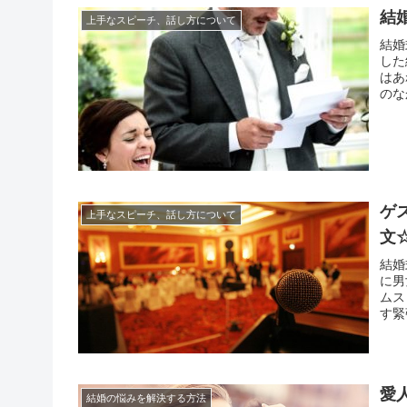
結
上手なスピーチ、話し方について
結婚
した
はあ
のな
絶対
のは
ゲ
上手なスピーチ、話し方について
文
結婚
に男
ムス
す緊
で挙
こで
愛
結婚の悩みを解決する方法