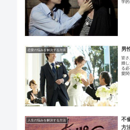
学的
でも
ます
男
恋愛の悩みを解決する方法
皆さ
婚し
る必
愛関
は何
手く
不
人生の悩みを解決する方法
方