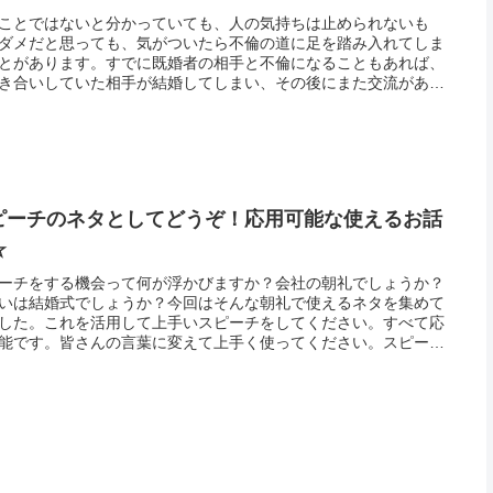
ことではないと分かっていても、人の気持ちは止められないも
ダメだと思っても、気がついたら不倫の道に足を踏み入れてしま
とがあります。すでに既婚者の相手と不倫になることもあれば、
き合いしていた相手が結婚してしまい、その後にまた交流があっ
倫になってしまうこともあります。一旦不倫を清算したけれど、
ぱり関係...
ピーチのネタとしてどうぞ！応用可能な使えるお話
☆
ーチをする機会って何が浮かびますか？会社の朝礼でしょうか？
いは結婚式でしょうか？今回はそんな朝礼で使えるネタを集めて
した。これを活用して上手いスピーチをしてください。すべて応
能です。皆さんの言葉に変えて上手く使ってください。スピーチ
し悪しで人間関係って変わるものです。何故なら「あのスピーチ
ったよ...