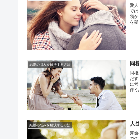
愛人
では
類か
を疑
って
間の
同
結婚の悩みを解決する方法
同棲
だす
に考
伴う
ん。
うす
人
結婚の悩みを解決する方法
運命
での