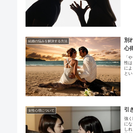
当に突
別
結婚の悩みを解決する方法
心
「や
性は
によ
とい
する
やり直
引
女性心理について
強く
にな
しれ