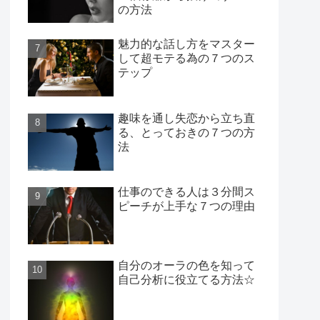
の方法
魅力的な話し方をマスター
して超モテる為の７つのス
テップ
趣味を通し失恋から立ち直
る、とっておきの７つの方
法
仕事のできる人は３分間ス
ピーチが上手な７つの理由
自分のオーラの色を知って
自己分析に役立てる方法☆