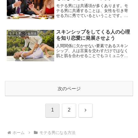
いからモテないなんて、とっても残...
モテる男には共通項が多くあります。モ
テる男に共通することは、女性を引き寄
せる力に秀でているということです。モ
テるということを、噛み砕いて考えてみ
ましょう。モテるということは、異性か
ら興味を持たれるということです。例え
スキンシップをしてくる人の心理
モテる男になる方法
ば女性であれば、美人ならほど確実に男
を知り恋愛に発展させよう
性からの興味をもたれます。では、男性
の場合はどうでしょうか。お顔がイ...
人間関係に欠かせない要素であるスキン
シップ、人は言葉を交わすだけではなく
肌と肌を合わせることでもコミュニケー
ションを取っているのですね。もちろ
ん、究極のコミュニケーション術が求め
られる恋愛においてもスキンシップは欠
かせない要素です。そこで、今回はスキ
ンシップについて説明したいと思いま
す。特にスキンシップを積極的にとっ
次のページ
て...
次
1
2
へ
ホーム
モテる男になる方法