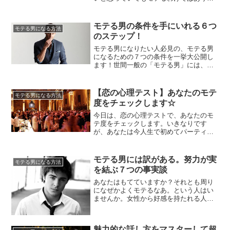
せん。やはり、モテる方法があります。
女子にモテる方法と言うと、「モテるの
は顔がいいから」「モテる男はスポーツ
モテる男の条件を手にいれる６つ
モテる男になる方法
ができたり頭がいい。普通の自分には無
のステップ！
理」と考える男性がいます。まず、その
認識を改めましょう。確かに女性は...
モテる男になりたい人必見の、モテる男
になるための７つの条件を一挙大公開し
ます！世間一般の「モテる男」には、実
は共通した条件があるのです。モテる男
の条件は、一見「え？そんなことな
の？」と虚を突かれるほどの簡単なもの
【恋の心理テスト】あなたのモテ
モテる男になる方法
です。誰にでも出来ること。けれども自
度をチェックします☆
然とモテる男の条件を兼ねそろえた人
は、ごくわずか。そんな小さな気配りを
今日は、恋の心理テストで、あなたのモ
６...
テ度をチェックします。いきなりです
が、あなたは今人生で初めてパーティー
会場に来ています。あなたが話しかけた
いと思うのは次のうち誰ですか？１、自
信にあふれているパーティー慣れしてい
モテる男には訳がある。努力が実
モテる男になる方法
そうな異性２、愛想がよく、誰に対して
を結ぶ７つの事実談
もにこやかな同性３、少しおどおどとし
た居心地悪そうな人４、つまらなそう...
あなたはもてていますか？それとも周り
になぜかよくモテるなあ。という人はい
ませんか。女性から好感を持たれる人が
います。背高はあまり関係なく顔もイケ
メンではありません。ごく普通の一人の
男性です。他の多くの人と特に違っては
魅力的な話し方をマスターして超