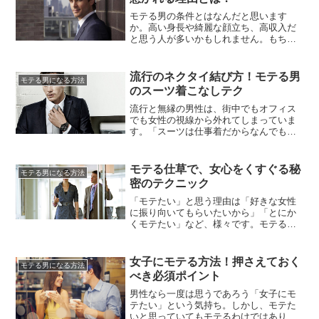
果、一目惚れから恋愛に至ったカップル
は22・1%、結婚まで発...
モテる男の条件とはなんだと思います
か。高い身長や綺麗な顔立ち、高収入だ
と思う人が多いかもしれません。もちろ
ん、ハード面の条件も良いに越したこと
はありませんが、それ以外にモテる男の
条件で重要なポイントが実はあるので
流行のネクタイ結び方！モテる男
モテる男になる方法
す。身長などのスタイルや顔が特別かっ
のスーツ着こなしテク
こ良くなく、年収もそれほど高くないの
に、女性にモテる男性っていますよ
流行と無縁の男性は、街中でもオフィス
ね。...
でも女性の視線から外れてしまっていま
す。「スーツは仕事着だからなんでもい
いよ」なんて言ってちゃ冴えないオジサ
ンの代名詞。男性がカッコよく見える服
装の代表ともいえるスーツを流行を取り
モテる仕草で、女心をくすぐる秘
モテる男になる方法
入れてカッコよく着こなしてみたいと思
密のテクニック
いませんか?サラリーマンは一年の70％を
スーツを着て過ごします。職場...
「モテたい」と思う理由は「好きな女性
に振り向いてもらいたいから」「とにか
くモテたい」など、様々です。モテるた
めには身なりを整える一方、モテる仕草
をすることが効果的と言われています。
むしろモテている男性はモテる仕草を自
女子にモテる方法！押さえておく
モテる男になる方法
然にやってのけていることが多いでしょ
べき必須ポイント
う。では、このモテる仕草というのは一
体どのような仕草なのでしょうか。...
男性なら一度は思うであろう「女子にモ
テたい」という気持ち。しかし、モテた
いと思っていてもモテるわけではありま