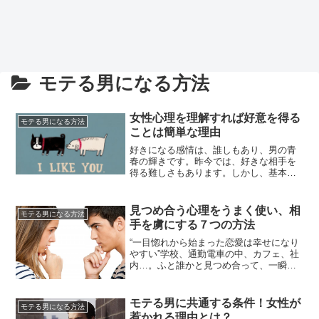
モテる男になる方法
女性心理を理解すれば好意を得る
モテる男になる方法
ことは簡単な理由
好きになる感情は、誰しもあり、男の青
春の輝きです。昨今では、好きな相手を
得る難しさもあります。しかし、基本的
なスタンスは変りません。恋い慕う気持
ちのすべてを受容してもらうことです。
女性のメガネに適うことです。雰囲気や
見つめ合う心理をうまく使い、相
モテる男になる方法
見栄えなどの外見。既に好きな人がいる
手を虜にする７つの方法
場合や仕事が忙しい。などの要素が多く
の男性を足切りします。一方で、女...
“一目惚れから始まった恋愛は幸せになり
やすい”学校、通勤電車の中、カフェ、社
内…。ふと誰かと見つめ合って、一瞬ド
キッとした経験はありませんか？運命の
神様はとてもせっかち。恋愛相手は”見つ
め合った3秒間”で決まる事もあるといい
モテる男に共通する条件！女性が
モテる男になる方法
ます。カップルにアンケートを取った結
惹かれる理由とは？