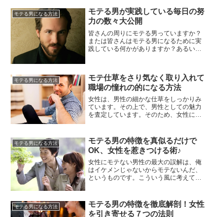
でしょう。その時に普段着で恥ずかしい
思いをしたなんて話もよく聞きます。今
モテる男が実践している毎日の努
モテる男になる方法
回は日頃から自分を磨くことで会いたい
力の数々大公開
人に不意に会っても恥ずかしくない自分
を作ることについて述べていきます...
皆さんの周りにモテる男っていますか？
または皆さんはモテる男になるために実
践している何かがありますか？あるいは
あきらめてしまっていてモテる男と自分
の差は何だと思いますか？今回はそのよ
うな事を述べていきます。モテる男も影
モテ仕草をさり気なく取り入れて
では多くの努力をしていると言う事を理
モテる男になる方法
職場の憧れの的になる方法
解してください。また自分がモテる男に
なる為にはどうしたらいいのでしょ...
女性は、男性の細かな仕草をしっかりみ
ています。その上で、男性としての魅力
を査定しています。そのため、女性にモ
テたければ、洗練された仕草を身につけ
なければなりません。特に職場という環
境の中では、女性からの目が非常にシビ
モテる男の特徴を真似るだけで
モテる男になる方法
アです。男性は自分の仕事を行いなが
OK、女性を惹きつける術♪
ら、男性的な魅力を示す必要がありま
す。逆に、男性は女性と対面した時の
女性にモテない男性の最大の誤解は、俺
対...
はイケメンじゃないからモテないんだ、
というものです。こういう風に考えてい
る男性は、イケメンならモテる、と思い
込んでいるんですね。そして、そうじゃ
ない自分はモテない、と決めつけてしま
モテる男の特徴を徹底解剖！女性
モテる男になる方法
って、努力を放棄してしまいます。これ
を引き寄せる７つの法則
では永久にモテません。イケメンじゃな