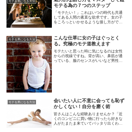
いません。女性たちの談笑が聞こえてき
モテる男になる方法
モテる為の７つのステップ
ます。職場の雰囲気は活気に満ちていま
す。いつも笑顔を絶やさない人は女...
「モテたい！」これはいつの時代も共通
してある人間の素直な欲求です。女の子
をころっといかせるような接し方ができ
たらな～なんて考えている男性諸君も多
いのでは。モテるためには色々な要素が
必要です。洋服だったり、髪型などの外
こんな仕草に女の子はぐっとく
モテる男になる方法
見的要素から、性格などの内面的要素が
る。究極のモテ道教えます
備わっている事が大切です。すべてが備
わるのはむつかしいもの。そこで今...
モテたいと思った時に気になるのは女性
からの視線ですね。背が高い、鼻筋が通
っている、服のセンスがいいなど男性が
女性の容姿をチェックするのと同じく、
女性も男性をチェックしています。見た
目がさほど目を引くほどでも魅力的でも
なく、特にお金持ちでもないのにモテて
いる男性がいますね。女性からなぜモテ
るのか、どこが魅力的なのか不思議...
会いたい人に不意に会っても恥ず
モテる男になる方法
かしくない！自分を磨く術
皆さんはこんな経験ありませんか？「近
くのコンビニに買い物に行ったら好きな
人がたまたま来ていてバッタリ出くわし
た。」こんな経験一度や二度はあること