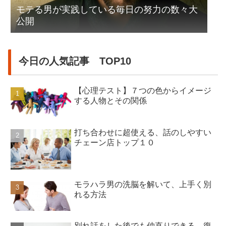
モテる男が実践している毎日の努力の数々大
公開
今日の人気記事 TOP10
【心理テスト】７つの色からイメージ
する人物とその関係
打ち合わせに超使える、話のしやすい
チェーン店トップ１０
モラハラ男の洗脳を解いて、上手く別
れる方法
別れ話をした後でも仲直りできる、復