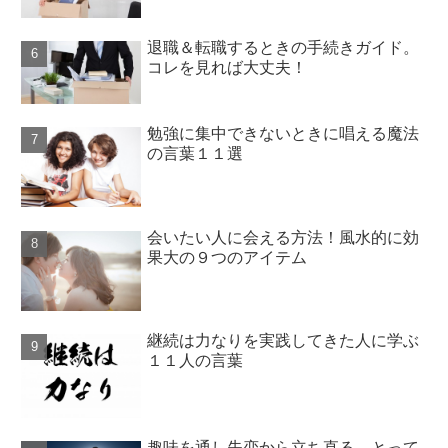
退職＆転職するときの手続きガイド。
コレを見れば大丈夫！
勉強に集中できないときに唱える魔法
の言葉１１選
会いたい人に会える方法！風水的に効
果大の９つのアイテム
継続は力なりを実践してきた人に学ぶ
１１人の言葉
趣味を通し失恋から立ち直る、とって