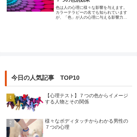
色は人の心理に様々な影響を与えます。
カラーテラピーの名でも知られています
が、「色」が人の心理に与える影響力
は、思いのほか大きいと考えてくださ
い。色によって精神状態にいい影響を与
えることで、生活をある程度コントロー
ルすることすら可能なのです。つまり、
色による心理状態の変化を上手にインテ
リアなどに取り入れることで、人は快
適...
今日の人気記事 TOP10
【心理テスト】７つの色からイメージ
する人物とその関係
様々なボディタッチからわかる男性の
７つの心理