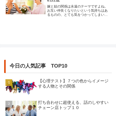
嫁と姑の関係は永遠のテーマですよね。
お互い仲良くなりたいという気持ちはあ
るものの、とても気をつかってしまい妙
な緊張感がある難しい関係だといえるで
しょう。ドラマでは嫁と姑は激しいバト
ルを繰り広げていますが、現実ではそう
もいきませんから実際のところ相手の本
心はわかりません。探り探りの関係では
悩みは深くなるばかり。夫にも相談...
今日の人気記事 TOP10
【心理テスト】７つの色からイメージ
する人物とその関係
打ち合わせに超使える、話のしやすい
チェーン店トップ１０