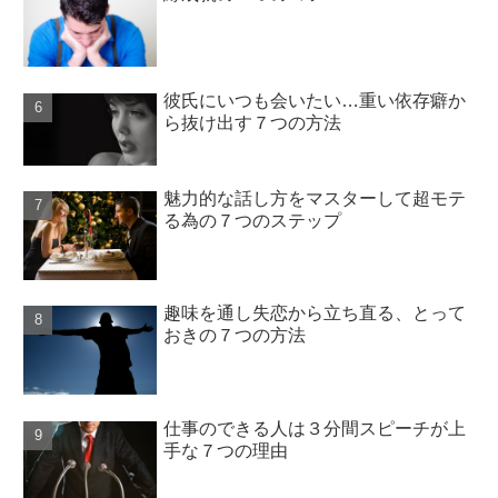
彼氏にいつも会いたい…重い依存癖か
ら抜け出す７つの方法
魅力的な話し方をマスターして超モテ
る為の７つのステップ
趣味を通し失恋から立ち直る、とって
おきの７つの方法
仕事のできる人は３分間スピーチが上
手な７つの理由