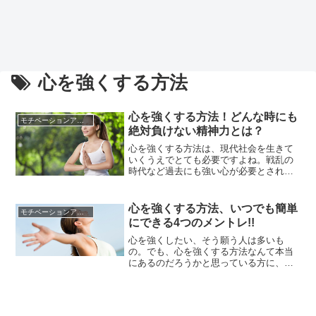
心を強くする方法
心を強くする方法！どんな時にも
モチベーションアップの方法
絶対負けない精神力とは？
心を強くする方法は、現代社会を生きて
いくうえでとても必要ですよね。戦乱の
時代など過去にも強い心が必要とされる
ときはありましたが、全てが目まぐるし
く動き人々の価値観も多様になりつつな
る今こそ本当に強い精神が求められてい
心を強くする方法、いつでも簡単
モチベーションアップの方法
ると言っても間違いではありません。と
にできる4つのメントレ!!
はいえ、「心を強くする方法」には厳し
い試練が必要なイメージがあります...
心を強くしたい、そう願う人は多いも
の。でも、心を強くする方法なんて本当
にあるのだろうかと思っている方に、ぜ
ひ知って貰いたいものがあります。それ
が、今回お伝えする「心を強くする方
法」です。心を強くする方法といって
も、器具や道具を使うわけではありませ