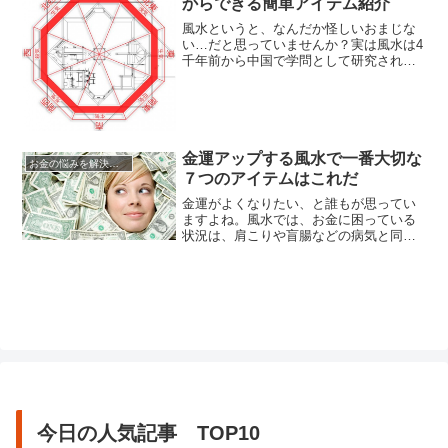
からできる簡単アイテム紹介
お金は天下の回り物という言葉があるの
に、自分にはさっぱり回ってこな...
風水というと、なんだか怪しいおまじな
い…だと思っていませんか？実は風水は4
千年前から中国で学問として研究されて
いる「環境学」の事をいいます。“環境が
人を作る”これが風水の根本にあるテーマ
です。占い師などが占いと併用して広め
たために、日本ではおまじないの様な扱
いをされる事がありますが、きちんと検
証を積み、考察された大成が...
金運アップする風水で一番大切な
お金の悩みを解決する方法
７つのアイテムはこれだ
金運がよくなりたい、と誰もが思ってい
ますよね。風水では、お金に困っている
状況は、肩こりや盲腸などの病気と同じ
ように人間の精神を悩ます病気だと考え
ています。金運アップの一番の近道は、
まずは整理整頓。部屋を快適な環境に整
えることから始まります。なぜなら運の
良い人は必ず運気の上がる環境で暮らし
ているからです。風水では、環境、...
今日の人気記事 TOP10