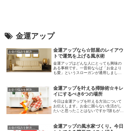
金運アップ
金運アップなら☆部屋のレイアウ
お金の悩みを解決する方法
トで運気を上げる風水術
金運アップはどんな人にとっても興味の
ある事柄です。一昔前ならば「お金より
も愛」というスローガンが通用しました
が、社会システムが成熟を見せる現代で
はそんなことを言っていられないですよ
ね。どんなに精神世界が充実していたと
金運アップを叶える掃除術☆キレ
お金の悩みを解決する方法
してもお金がなければ生活していけませ
イにするべき6つの場所
ん。また、お金がないといざというとき
に愛する家族を守ることはできず、...
今日は金運アップを叶える方法について
お伝えします。お金に困らない生活がし
たいと思ったことはないですか?誰もが一
度くらいはそんなことを思ったことがあ
るでしょう。しかし、現実はあくせく働
いたわりには、満足できない金額しか入
金運アップの風水家づくり。今日
お金の悩みを解決する方法
ってこないと嘆く人かほとんどですね。