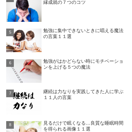
縁成就の７つのコツ
勉強に集中できないときに唱える魔法
の言葉１１選
勉強がはかどらない時にモチベーショ
ンを上げる５つの魔法
継続は力なりを実践してきた人に学ぶ
１１人の言葉
見るだけで眠くなる…良質な睡眠時間
を得られる画像１１選