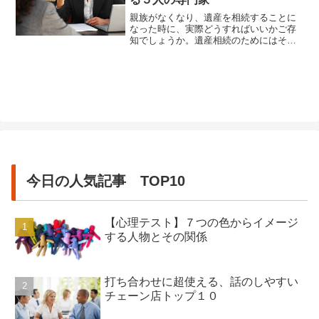
親族がなくなり、遺産を相続することに
なった時に、実際どうすればいいかご存
知でしょうか。遺産相続のためにはその
手の専門家に相談する必要がありますよ
ね。相続相談専門の職種は何なのか、ど
こに相談すればいいのか、そして費用は
どの程度なのかを、今回は紹介していき
ます。親族の死などめったにあることで
はありません。しかし人生で一度は...
今日の人気記事 TOP10
【心理テスト】７つの色からイメージ
する人物とその関係
打ち合わせに超使える、話のしやすい
チェーン店トップ１０