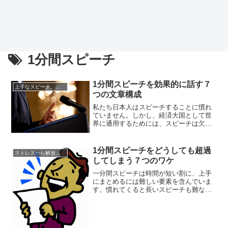
1分間スピーチ
1分間スピーチを効果的に話す７
上手なスピーチ、話し方について
つの文章構成
私たち日本人はスピーチすることに慣れ
ていません。しかし、経済大国として世
界に通用するためには、スピーチは欠か
せないものになっています。そして、ス
ピーチは身近な職場や身の回りでも、よ
く見られるようになりました。また、ス
1分間スピーチをどうしても超過
ストレスから解放させる方法
ピーチには形式があって、それに則れば
してしまう７つのワケ
話をまとめることは誰にでも出来ます。
けれども自分から発信するメッセー...
一分間スピーチは時間が短い割に、上手
にまとめるには難しい要素を含んでいま
す。慣れてくると長いスピーチも難なく
こなせるようになってきます。一分間ス
ピーチでもスピーチの内容を決めて、そ
れを文字に書き出してみます。文字数は
250字ほどがよいとされています。あなた