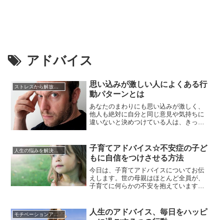
アドバイス
思い込みが激しい人によくある行
ストレスから解放させる方法
動パターンとは
あなたのまわりにも思い込みが激しく、
他人も絶対に自分と同じ意見や気持ちに
違いないと決めつけている人は、きっと1
人くらい居ますよね。とはいえ、自分の
評価を決めるのはあくまで「他人」です
ので、もしかしたらあなたも、他人にそ
子育てアドバイス☆不安症の子ど
人生の悩みを解決する方法
う思われているかもしれません。。。そ
もに自信をつけさせる方法
う、自分の性格はなかなか冷静に見るこ
とはできませんし、自分がどんな...
今日は、子育てアドバイスについてお伝
えします。世の母親はほとんど全員が、
子育てに何らかの不安を抱えています。
子育ては「正解」が存在せず、１０組の
親子がいれば１０通りの「子育て方法」
が存在し、１００組いれば１００通りの
人生のアドバイス、毎日をハッピ
モチベーションアップの方法
子育てがあると考えてください。私たち