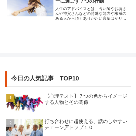
ーに過ごす７つの行動
が「個性」ある人間だからこそ、子育て
に決まった「正解」がないのです。...
人生のアドバイスとは、占い師やお坊さ
んや神父さんなどの特殊な能力や権威の
ある人から頂くありがたい言葉ばかりで
はありません。身近な家族や友人、同僚
や先輩後輩からふとした時に教えられる
事も役に立つアドバイスとなることがあ
ります。大抵の場合、当たり前すぎるア
ドバイスをもらうと、聞き流してしまう
ことがありますが、意外とそのよう...
今日の人気記事 TOP10
【心理テスト】７つの色からイメージ
する人物とその関係
打ち合わせに超使える、話のしやすい
チェーン店トップ１０