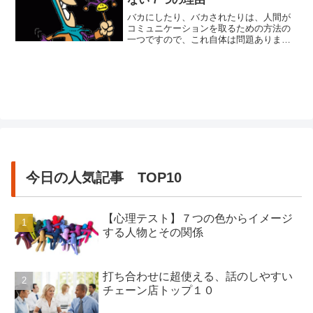
バカにしたり、バカされたりは、人間が
コミュニケーションを取るための方法の
一つですので、これ自体は問題ありませ
ん。笑いのために、相手をバカにした
り、されたりすることは、しばしばある
ことです。しかし、これはあくまで互い
にバカにしあう時のみです。どちらかが
一方的に行う様になった時点でアウトで
す。一方的と言うことは、片方は常に...
今日の人気記事 TOP10
【心理テスト】７つの色からイメージ
する人物とその関係
打ち合わせに超使える、話のしやすい
チェーン店トップ１０