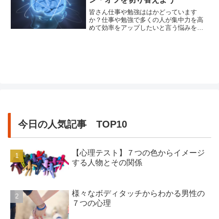
皆さん仕事や勉強ははかどっています
か？仕事や勉強で多くの人が集中力を高
めて効率をアップしたいと言う悩みを持
っています。ではいったいどうすればい
いのでしょうか？それには上手にオン、
オフを切り替えることが必要です。皆さ
んはオンの時間とオフの時間上手く使い
分けていますか？何か実践しています
か？上手に集中力を高めていますか？
無...
今日の人気記事 TOP10
【心理テスト】７つの色からイメージ
する人物とその関係
様々なボディタッチからわかる男性の
７つの心理