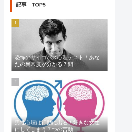
記事 TOP5
恐怖のサイコパス心理テスト！あな
たの異常度が分かる７問
男性心理は行動に出る！好きな女性
にしてしまう７つの言動