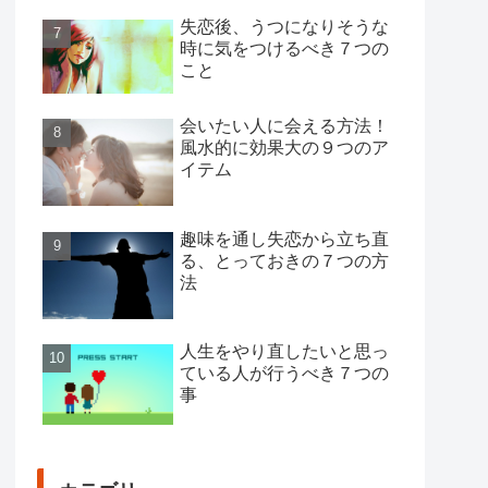
失恋後、うつになりそうな
時に気をつけるべき７つの
こと
会いたい人に会える方法！
風水的に効果大の９つのア
イテム
趣味を通し失恋から立ち直
る、とっておきの７つの方
法
人生をやり直したいと思っ
ている人が行うべき７つの
事