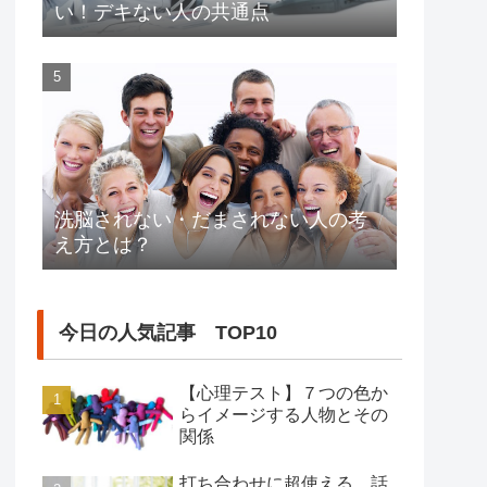
い！デキない人の共通点
洗脳されない・だまされない人の考
え方とは？
今日の人気記事 TOP10
【心理テスト】７つの色か
らイメージする人物とその
関係
打ち合わせに超使える、話