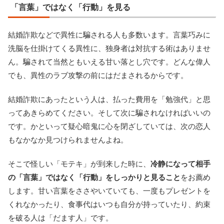
「言葉」ではなく「行動」を見る
結婚詐欺などで異性に騙される人も多数います。言葉巧みに
洗脳を仕掛けてくる異性に、独身者は対抗する術はありませ
ん。騙されて当然ともいえる甘い落とし穴です。どんな偉人
でも、異性のラブ攻撃の前にはだまされるからです。
結婚詐欺にあったという人は、払った費用を「勉強代」と思
ってあきらめてください。そして次に騙されなければいいの
です。かといって疑心暗鬼に心を閉ざしていては、次の恋人
もなかなか見つけられませんよね。
そこで怪しい「モテキ」が到来した時に、
冷静になって相手
の「言葉」ではなく「行動」をしっかりと見ること
をお薦め
します。甘い言葉をささやいていても、一度もプレゼントを
くれなかったり、食事代はいつも自分が持っていたり、約束
を破る人は「だます人」です。