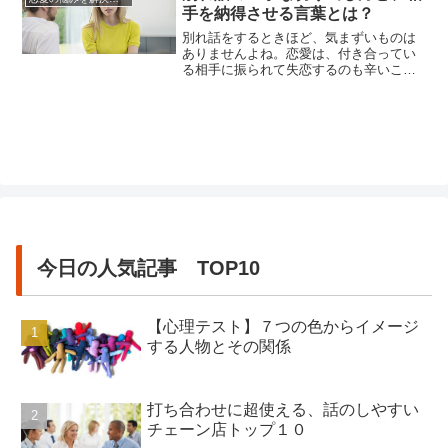
くな関係になってしまっている」に当て
手を納得させる言葉とは？
はまるのであれば、少し注意した方が良
いかもしれませんなぜかというと、「...
別れ話をするときほど、気まずいものは
ありませんよね。恋愛は、付き合ってい
る相手に振られて失恋するのも辛いこと
ですが、自分から別れを切り出す方の気
持ちも辛いものです。真剣に付き合って
いた相手に対しては、例え愛は冷めても
情は消えませんから、自分の決断によっ
て相手を傷つけるのは心苦しいのです。
しかし、自分で別れを決断したので...
今日の人気記事 TOP10
【心理テスト】７つの色からイメージ
する人物とその関係
打ち合わせに超使える、話のしやすい
チェーン店トップ１０