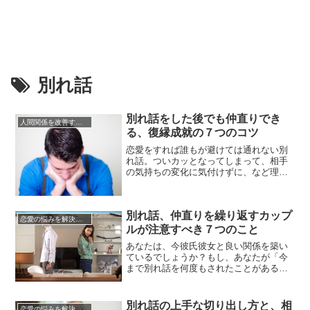
別れ話
別れ話をした後でも仲直りでき
人間関係を改善する方法
る、復縁成就の７つのコツ
恋愛をすれば誰もが避けては通れない別
れ話。ついカッとなってしまって、相手
の気持ちの変化に気付けずに、など理由
はたくさんあると思いますが、別れ話が
終わったあとに「あぁやっぱりあんなこ
と言うんじゃなかった。なんとか復縁し
別れ話、仲直りを繰り返すカップ
たい」と思うことも多々あるはず。多く
恋愛の悩みを解決する方法
の場合別れ話はその時の感情に任せてし
ルが注意すべき７つのこと
まっただけで、本意ではないことが...
あなたは、今彼氏彼女と良い関係を築い
ているでしょうか？もし、あなたが「今
まで別れ話を何度もされたことがある」
「ケンカして仲直りはするが、またすぐ
にケンカして別れそうになる」「別れ
話、仲直りの繰り返しで、既にぎくしゃ
別れ話の上手な切り出し方と、相
恋愛の悩みを解決する方法