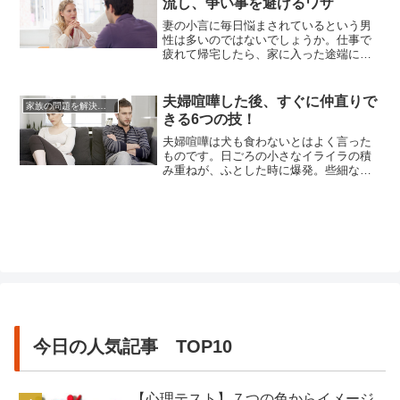
流し、争い事を避けるワザ
いと願うのが男性です。夫からすると、
女性の喧嘩後の切り替えの遅さはじれ...
妻の小言に毎日悩まされているという男
性は多いのではないでしょうか。仕事で
疲れて帰宅したら、家に入った途端に妻
から怒涛のように不平不満の言葉を聞か
されては、仕事で溜まった疲れにさらに
ストレスが積み重なっていきます。仕事
夫婦喧嘩した後、すぐに仲直りで
家族の問題を解決する方法
で溜めた疲れやストレスは、本来リラッ
きる6つの技！
クスできるはずの家で解消するものです
よね。家に帰宅してもなお、妻から...
夫婦喧嘩は犬も食わないとはよく言った
ものです。日ごろの小さなイライラの積
み重ねが、ふとした時に爆発。些細なこ
とから離婚に発展するまでの大喧嘩にな
ることも珍しくはありません。夫婦は親
子とは違い、他人と生活を共にしなくて
はなりません。育ってきた環境の違いか
ら、衝突することも多々あります。そし
て相手に合わせて我慢することもし...
今日の人気記事 TOP10
【心理テスト】７つの色からイメージ