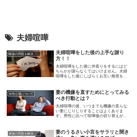
夫婦喧嘩
夫婦喧嘩をした後の上手な謝り
家族の問題を解決する方法
方！！
夫婦喧嘩をした後に仲直りをするにはど
ちらかが謝らなくてはいけません。夫婦
喧嘩をした後にしばらくお互い無視をし
合って自然に仲直りするというケースも
ありますが、喧嘩に決着をつけないで終
わらせると後々別の喧嘩をした時に未決
妻の機嫌を直すためにとってみる
女性心理について
着の過去の喧嘩のことまで引き合いに出
べき行動とは？
して喧嘩の規模がどんどん大きくなって
しまうのです。しかし、夫婦の間の...
夫婦喧嘩の後、いつまでも機嫌の直らな
い妻にじりじりすることはよくありま
す。男性に比べて喧嘩後の切り替えが遅
く、納得できないことをうやむやにでき
ない女性の心理があるのです。一時ぶつ
かっても、すぐに気持ちを切り替えて喧
妻のうるさい小言をサラリと聞き
家族の問題を解決する方法
嘩のことを忘れ、すぐに妻と仲良くした