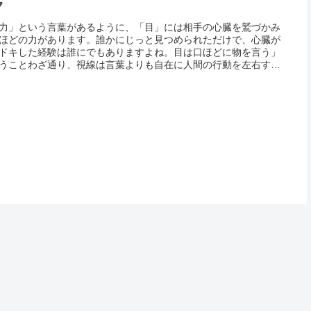
ク
力」という言葉があるように、「目」には相手の心臓を鷲づかみ
ほどの力があります。誰かにじっと見つめられただけで、心臓が
ドキした経験は誰にでもありますよね。目は口ほどに物を言う」
うことわざ通り、視線は言葉よりも自在に人間の行動を左右する
あるのです。心理テクニックでは「視線」は大変重要な役割を果
ます。...