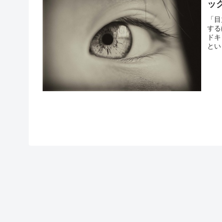
ッ
「目
する
ドキ
とい
力が
たし