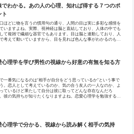
線でわかる。あの人の心理、知れば得する７つのポ
ント
口ほどに物を言うの慣用句の通り、人間の目は実に多彩な感情を
ていますよね。実際、視神経は脳と直結しており、人体の中でも
して複雑で繊細な器官でもあります。目は脳と連動しており、人
で考えて動いていますから、目を見れば色んな事がわかるのも当
のです。事実、相手の視線から心理を判断することも可能であり
し、相...
愛心理学を学び男性の視線から好意の有無を知る方
で一番気になるのは“相手が自分をどう思っているか”という事で
う。恋人として考えているのか、気の合う友人の一人なのか、よ
っているけど果たして自分は彼に取ってどんな存在なんだろ
。彼の気持ちが知りたくなりますよね。恋愛心理学を勉強する
視線によって相手が自分をどう思っているのかを知る事ができま
「目は口程...
愛心理学で分かる、視線から読み解く相手の気持
！