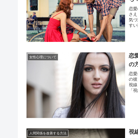
恋愛
さえ
気づ
すい
ら読
傾向
恋
女性心理について
の
恋愛
の彼
視線
「視
よく
心理
視
人間関係を改善する方法