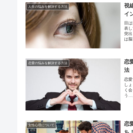
視
人生の悩みを解決する方法
イ
目は
表し
突出
は脳
然な
ます
恋
恋愛の悩みを解決する方法
法
恋愛
しょ
く会
う…
と、
す。
恋
女性心理について
ち