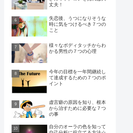
丈夫！
失恋後、うつになりそうな
時に気をつけるべき７つの
こと
様々なボディタッチからわ
かる男性の７つの心理
今年の目標を一年間継続し
て達成するための７つのポ
イント
虚言癖の原因を知り、根本
から治すために必要な７つ
の事
自分のオーラの色を知って
自己分析に役立てる方法☆