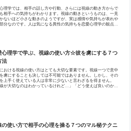
心理学では、相手の話し方や行動、さらには視線の動き方からで
も相手への気持ちがわかります。視線の動きというものは、一見
かないほど小さな動きのようですが、実は感情や気持ちが表れや
部分なのです。人は気になる異性の気持ちを恋愛心理学の観点か
み解こうとする時、まず最初に最もわかりやすい言動に注目する
があり...
愛心理学で学ぶ、視線の使い方☆彼を虜にする７つ
方法
における視線の使い方はとても大切な要素です。視線一つで意中
を虜にすることも決しては不可能ではありません。しかし、その
を上手く使えている人は非常に少ないと言わざるを得ません。
線が大切なのはわかっているけれど…」「どう使えば良いのか、
わからない」と言った方が多数派でしょう。そこで、今回は恋愛
学に基づ...
線の使い方で相手の心理を操る７つのマル秘テクニ