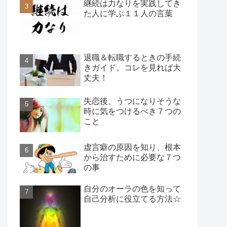
継続は力なりを実践してき
た人に学ぶ１１人の言葉
退職＆転職するときの手続
きガイド。コレを見れば大
丈夫！
失恋後、うつになりそうな
時に気をつけるべき７つの
こと
虚言癖の原因を知り、根本
から治すために必要な７つ
の事
自分のオーラの色を知って
自己分析に役立てる方法☆