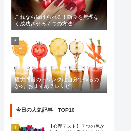
これなら続けられる！断食を無理な
く成功させる７つの方法
疲労回復のドリンクは自分で作るの
が○。おすすめ７レシピ
今日の人気記事 TOP10
【心理テスト】７つの色か