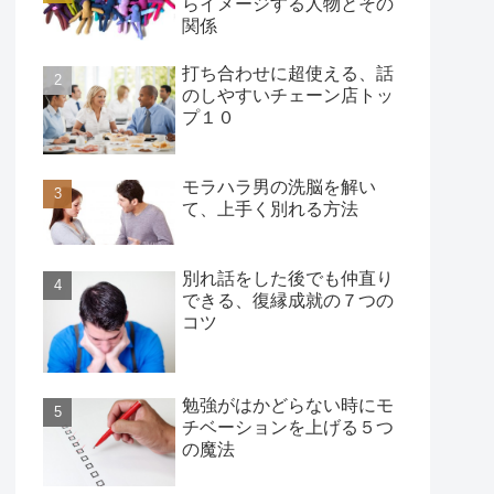
らイメージする人物とその
関係
打ち合わせに超使える、話
のしやすいチェーン店トッ
プ１０
モラハラ男の洗脳を解い
て、上手く別れる方法
別れ話をした後でも仲直り
できる、復縁成就の７つの
コツ
勉強がはかどらない時にモ
チベーションを上げる５つ
の魔法