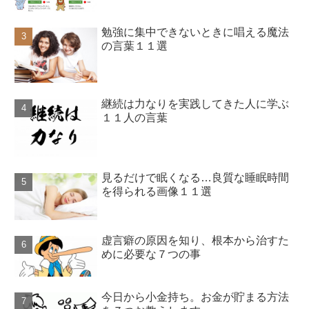
勉強に集中できないときに唱える魔法
の言葉１１選
継続は力なりを実践してきた人に学ぶ
１１人の言葉
見るだけで眠くなる…良質な睡眠時間
を得られる画像１１選
虚言癖の原因を知り、根本から治すた
めに必要な７つの事
今日から小金持ち。お金が貯まる方法