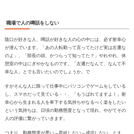
職場で人の噂話をしない
陰口が好きな人、噂話が好きな人の心の中には、必ず射幸心
が潜んでいます。「あの人転勤って言ってたけど実は左遷な
のよ」、「部長の頭、かつらって知ってた？」やれやれ、休
憩室の中はにぎやかなものです。「左遷だなんて、なんて不
幸な人」とでも言いたいのでしょうか。で
すがそんな人に限って仕事中にパソコンでゲームをしている
し、スマホだって見ている・・、「もうばれてますよ！」射
幸心から生まれる人を卑下する気持ちやなるべく楽をしたい
という気持ちは、日頃の勤務態度となって現れ、やがてその
人の評価に繋がっていきます。
つまり、勤務態度が悪い→昇給しない→成功しない。とま