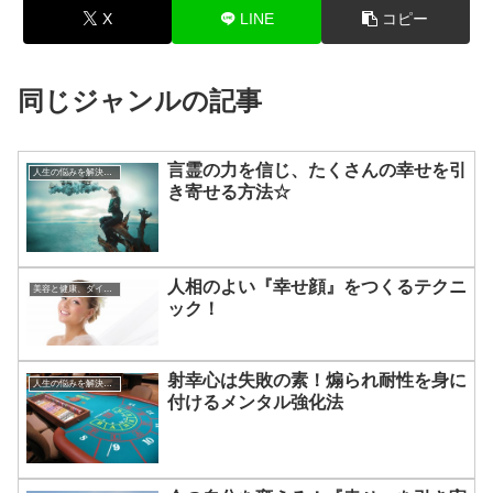
X
LINE
コピー
同じジャンルの記事
言霊の力を信じ、たくさんの幸せを引
人生の悩みを解決する方法
き寄せる方法☆
人相のよい『幸せ顔』をつくるテクニ
美容と健康、ダイエット
ック！
射幸心は失敗の素！煽られ耐性を身に
人生の悩みを解決する方法
付けるメンタル強化法