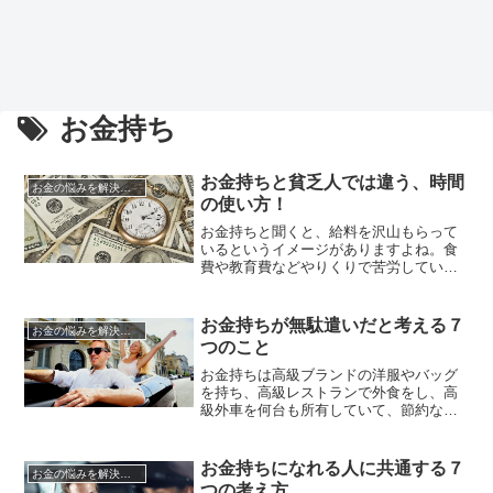
お金持ち
お金持ちと貧乏人では違う、時間
お金の悩みを解決する方法
の使い方！
お金持ちと聞くと、給料を沢山もらって
いるというイメージがありますよね。食
費や教育費などやりくりで苦労している
人は、お金持ちはきっと精神的にゆとり
があっていいなと考えることでしょう。
しかし、お金持ちの人が必ず幸せとは限
お金持ちが無駄遣いだと考える７
お金の悩みを解決する方法
りません。給料が高くても、毎月借金を
つのこと
していたり、仕事が忙しくて心が荒んで
いたりしている人もいます。逆に、...
お金持ちは高級ブランドの洋服やバッグ
を持ち、高級レストランで外食をし、高
級外車を何台も所有していて、節約なん
かには興味もないのだろうなと思ってい
る人は多いですよね。確かにお金持ちの
人の中には高級なものばかりを持ってい
お金持ちになれる人に共通する７
お金の悩みを解決する方法
る人もいます。しかし、お金持ちが贅沢
つの考え方