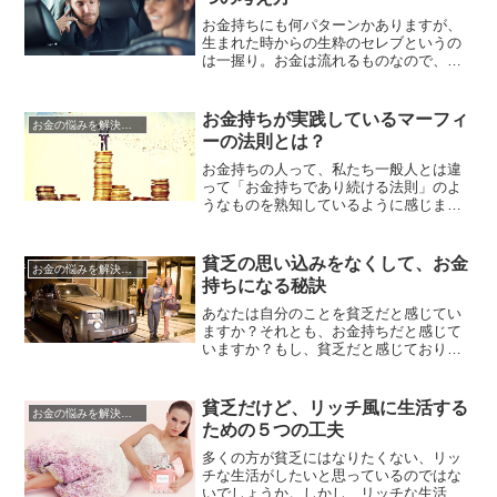
な生活をしているというイメージを持ち
やすいのは、贅沢をしているお金持...
お金持ちにも何パターンかありますが、
生まれた時からの生粋のセレブというの
は一握り。お金は流れるものなので、上
手くその流れを掴んだ者のみがその他の
お金持ちになれるのです。もちろん、経
済の成長と共に時代の波に乗ることがで
お金持ちが実践しているマーフィ
お金の悩みを解決する方法
きたラッキーな人も多くおられるでしょ
ーの法則とは？
うが、お金を増やすチャンスというのは
時代の流れだけでなく、不況が続く...
お金持ちの人って、私たち一般人とは違
って「お金持ちであり続ける法則」のよ
うなものを熟知しているように感じます
よね。実際にお金持ちの人をテレビなど
で見ると、やはりどこか「勝ち慣れ」て
いる様子がうかがえます。彼らがお金持
貧乏の思い込みをなくして、お金
お金の悩みを解決する方法
ちでい続けるために、どのような心構え
持ちになる秘訣
で何を実践しているのかを、今回は調べ
てみました。すると浮かび上がった...
あなたは自分のことを貧乏だと感じてい
ますか？それとも、お金持ちだと感じて
いますか？もし、貧乏だと感じており、
お金持ちになりたいのになれないと思っ
ているのであれば、その思い込みがあな
たがお金持ちになれない最大の原因かも
貧乏だけど、リッチ風に生活する
お金の悩みを解決する方法
しれません。「思い込み」というもの
ための５つの工夫
は、実はあなどれないパワーを持ってい
ます。思い込んでいること＝現状維持...
多くの方が貧乏にはなりたくない、リッ
チな生活がしたいと思っているのではな
いでしょうか。しかし、リッチな生活を