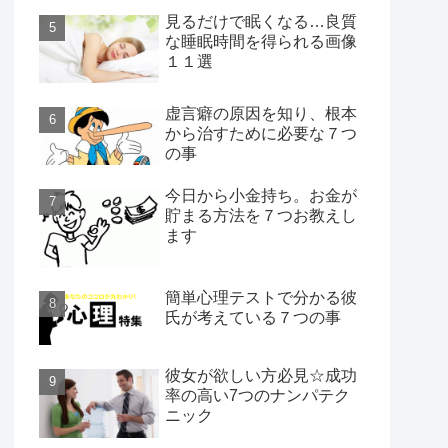
見るだけで眠くなる…良質
な睡眠時間を得られる画像
１１選
虚言癖の原因を知り、根本
から治すために必要な７つ
の事
今日から小金持ち。お金が
貯まる方法を７つお教えし
ます
簡単心理テストで分かる彼
氏が考えている７つの事
彼女が欲しい方必見☆成功
率の高い7つのナンパテク
ニック