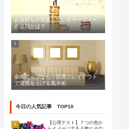
お金持ちが実践しているマーフィー
の法則とは？
金運アップなら☆部屋のレイアウト
で運気を上げる風水術
今日の人気記事 TOP10
【心理テスト】７つの色か
らイメージする人物とその