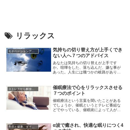
リラックス
気持ちの切り替え方が上手くでき
モチベーションアップの方法
ない人へ７つのアドバイス
あなたは気持ちの切り替えが上手です
か。喧嘩をした、落ち込んだ、嫌な事が
あった。人生には幾つかの岐路がありま
すよね。過去のあの日に他の選択肢を選
んだら、今とは違った生活スタイルだっ
た可能性はあります。気持ちの切り替え
催眠療法で心をリラックスさせる
ストレスから解放させる方法
でも、いつも前向きな気持ちでいられた
７つのポイント
ら、と思うこともあるでしょう。うまく
かじ取り出来たのか今となっては後の...
催眠療法という言葉を聞いたことがある
でしょうか、催眠というとテレビ番組な
どでやっている、催眠術によって人が操
られるという不気味なイメージを持って
いる人がきっと多いのではないでしょう
か。しかし近年、過去に大きなショック
α波で癒され、快適な眠りにつく4
美容と健康、ダイエット
を受けたり、トラウマを抱えて精神的に