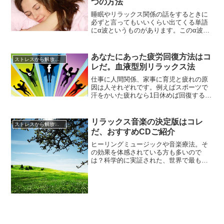
つの方法
常に不安を抱えている人に催眠療法が効
果的だと言われています。さらに、...
睡眠やリラックス関係の話をするときに
必ずと言ってもいいくらい出てくる単語
にα波というものがあります。このα波と
いうもの、睡眠やリラックス関係の話に
出てくることからわかるようにリラック
ス状態と関係しているのだろうというこ
あなたにあった疲労回復方法はコ
ストレスから解放させる方法
とはなんとなくわかりますよね。しか
レだ。血液型別リラックス法
し、α波って実際のところどんなものでど
ういう作用があるかと聞かれたら...
仕事に人間関係、家事に育児と疲れの原
因は人それぞれです。例えばスポーツで
汗をかいた疲れなら1日休めば回復するか
もしれませんが、毎日の生活の中で積み
重なってしまったストレスが原因の疲れ
はなかなか回復が難しいものです。残念
リラックス音楽の決定版はコレ
ストレスから解放させる方法
ながら疲れたからと言って誰もがすぐに
だ、おすすめCDご紹介
疲労回復できるわけではありません。疲
労感が抜けないまま過ごすとそれ...
ヒーリングミュージックや音楽療法。そ
の効果を体感されている方も多いので
は？科学的に実証された、世界で最も癒
される曲と言われるマルコニ・ユニオン
が作曲した「ウェイトレス」。これを聴
いたとき、私も一瞬意識が飛ぶ程リラッ
クスしてしまいました。音楽はダイレク
トに脳に快感を与え、感情を揺さぶる作
用に優れている様です。仕事が終わっ...