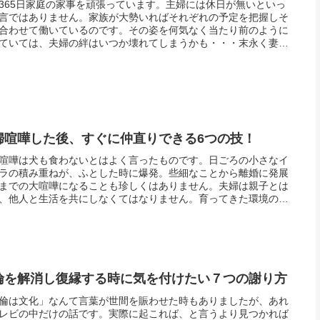
365日家庭の家事を頑張っています。主婦には休日が無いといっ
言ではありません。家族が大勢いればそれぞれの予定を把握しそ
合わせて働いているのです。その姿を何気なく当たり前のように
ていては、夫婦の絆はいつか壊れてしまうかも・・・末永く妻と
く円満に暮らしていくためにはどうしたらいいのでしょう?それ
段...
婦喧嘩した後、すぐに仲直りできる6つの技！
喧嘩は犬も食わないとはよく言ったものです。日ごろの小さなイ
ラの積み重ねが、ふとした時に爆発。些細なことから離婚に発展
までの大喧嘩になることも珍しくはありません。夫婦は親子とは
、他人と生活を共にしなくてはなりません。育ってきた環境の違
ら、衝突することも多々あります。そして相手に合わせて我慢す
ともし...
倫を解消し復縁する時に気を付けたい７つの謝り方
倫は文化」なんて言葉が世間を賑わせた時もありましたが、あれ
レビの中だけの話です。実際に起これば、と言うより見つかれば