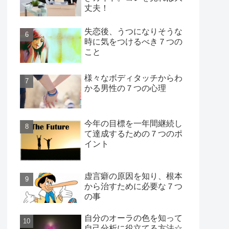
丈夫！
失恋後、うつになりそうな
時に気をつけるべき７つの
こと
様々なボディタッチからわ
かる男性の７つの心理
今年の目標を一年間継続し
て達成するための７つのポ
イント
虚言癖の原因を知り、根本
から治すために必要な７つ
の事
自分のオーラの色を知って
自己分析に役立てる方法☆