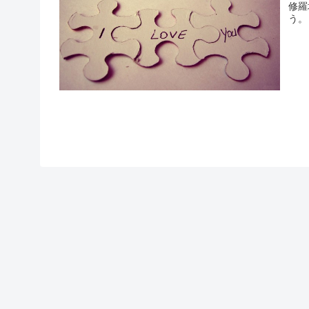
修羅
う。
多々
ばダ