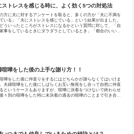
にストレスを感じる時に、よく効く5つの対処法
の方に夫に対するアンケートを取ると、多くの方が「夫に不満を
ている」「夫にストレスを感じている」という結果が出ました。
どういったところがストレスになるかという質問に対して、「自
家事をしているときにダラダラとしているとき」「都合のいいと
け育児に参加するところ」などといった意見から「存在自体がス
ス」と...
婦喧嘩をした後の上手な謝り方！！
喧嘩をした後に仲直りをするにはどちらかが謝らなくてはいけま
。夫婦喧嘩をした後にしばらくお互い無視をし合って自然に仲直
るというケースもありますが、喧嘩に決着をつけないで終わらせ
後々別の喧嘩をした時に未決着の過去の喧嘩のことまで引き合い
して喧嘩の規模がどんどん大きくなってしまうのです。しかし、
の間の...
婦いつまでも仲良しでいるための秘訣とは？