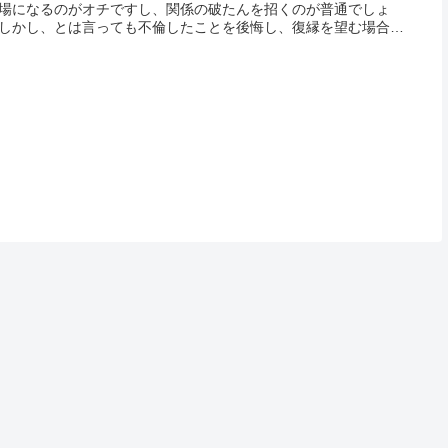
場になるのがオチですし、関係の破たんを招くのが普通でしょ
しかし、とは言っても不倫したことを後悔し、復縁を望む場合も
あるでしょう。「どうしても彼とやり直したい」「彼女でなけれ
メなんだ...