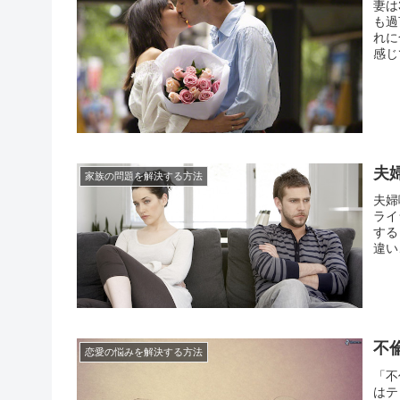
妻は
も過
れに
感じ
仲良
は、普
夫
家族の問題を解決する方法
夫婦
ライ
する
違い
いか
るこ
不
恋愛の悩みを解決する方法
「不
はテ