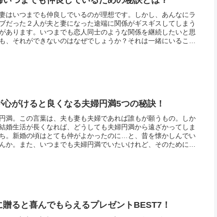
妻はいつまでも仲良しでいるのが理想です。しかし、あんなにラ
ブだった２人が夫と妻になった途端に関係がギスギスしてしまう
があります。いつまでも恋人同士のような関係を継続したいと思
も、それができないのはなぜでしょうか？それは一緒にいること
心して怠ってしまうことがあるからなのです。たとえ夫婦といえ
元は他...
が心がけると良くなる夫婦円満5つの秘訣！
円満。この言葉は、夫も妻も夫婦であれば誰もが願うもの。しか
結婚生活が長くなれば、どうしても夫婦円満から遠ざかってしま
ち。新婚の頃はとても仲がよかったのに…と、昔を懐かしんでい
んか。また、いつまでも夫婦円満でいたいけれど、そのためには
どうすればいいのかと悩んでいたりしませんか。ここでは、そん
みを抱...
に贈ると喜んでもらえるプレゼントBEST7！