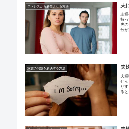
夫
ストレスから解放させる方法
主婦
持っ
夫の
分が
きだ
トレ
夫
家族の問題を解決する方法
夫婦
せん
りす
ると
に出
夫婦
夫