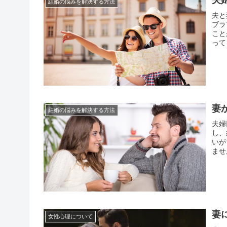
結婚の悩みを解決する方法
夫と
ブラ
こと
って
に安
ども
妻
結婚の悩みを解決する方法
夫婦
し、
いが
ませ
一体
な悩
妻
女性心理について