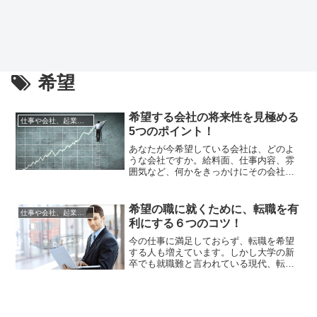
希望
希望する会社の将来性を見極める
仕事や会社、起業の悩みを解決
5つのポイント！
あなたが今希望している会社は、どのよ
うな会社ですか。給料面、仕事内容、雰
囲気など、何かをきっかけにその会社を
希望するようになったはず。しかし、今
希望している会社の将来性についてもき
ちんと判断しているかと問われた場合、
希望の職に就くために、転職を有
仕事や会社、起業の悩みを解決
口ごもってしまう人は実は多いもの。今
利にする６つのコツ！
の現状では、あなたが希望するほどの素
晴らしい会社かもしれませんが、数...
今の仕事に満足しておらず、転職を希望
する人も増えています。しかし大学の新
卒でも就職難と言われている現代、転職
で希望の職種に就くのは至難の業です。
よほどの覚悟と目標意識を持っていなけ
れば、希望の職種への転職は叶いませ
ん。逆に言えば、準備をしっかりとして