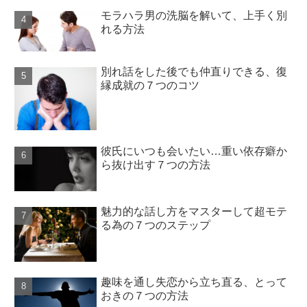
モラハラ男の洗脳を解いて、上手く別
れる方法
別れ話をした後でも仲直りできる、復
縁成就の７つのコツ
彼氏にいつも会いたい…重い依存癖か
ら抜け出す７つの方法
魅力的な話し方をマスターして超モテ
る為の７つのステップ
趣味を通し失恋から立ち直る、とって
おきの７つの方法