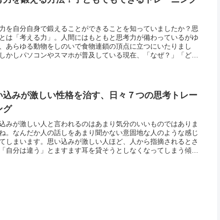
力を自分自身で鍛えることができることを知っていましたか？思
とは「考える力」。人間にはもともと思考力が備わっているがゆ
、あらゆる動物をしのいで食物連鎖の頂点に立つにいたりまし
しかしパソコンやスマホが普及している現在、「なぜ？」「どう
？」という謎の答えが簡単に手に入るようになりました。便利は
を退化さ...
い込みが激しい性格を治す、日々７つの思考トレー
ング
込みが激しい人と言われるのはあまり気分のいいものではありま
ね。なんだか人の話しをあまり聞かない意固地な人のような感じ
てしまいます。思い込みが激しい人ほど、人から指摘されるとさ
「自分は違う」とますます耳を貸そうとしなくなってしまう傾向
るようです。思い込みが激しい性格を逆手に取って日々、実践で
思考ト...