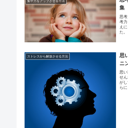
集中力をアップさせる方法
集
思考
考力
えに
た。
して
人間
思
ストレスから解放させる方法
ニ
思い
せん
がし
らに
にあ
きる