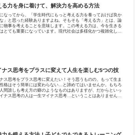
える力を身に着けて、解決力を高める方法
になってから、「学生時代にもっと考える力を養っておけば良か
な」と思った経験ありますよね。そもそも「考える力」とは、論
に物事を考えることを意味します。この考える力は、今を生きる
はとても重要になっています。現代社会は多様化かつ複雑化して
、今まで経験したことのない問題に直面することもしばしばあり
。それ...
イナス思考をプラスに変えて人生を楽しむ5つの技
ナス思考をプラス思考に変えたい！そう思うものの、もって生ま
性格はそう簡単には変わらない…と諦めてはいませんか。もちろ
人間誰しも考え方の癖のようなものはありますが、だからといっ
イナス思考の人は一生マイナス思考…ということはありません。
て、また逆にずっとプラス思考で居続けることができる人という
存在し...
考力を鍛える方法！子どもでもできるトレーニング