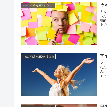
考
人生の悩みを解決する方法
大人
った
理的
上で
おり
ます
マ
人生の悩みを解決する方法
マイ
れた
ん、
てマ
そし
のも
思