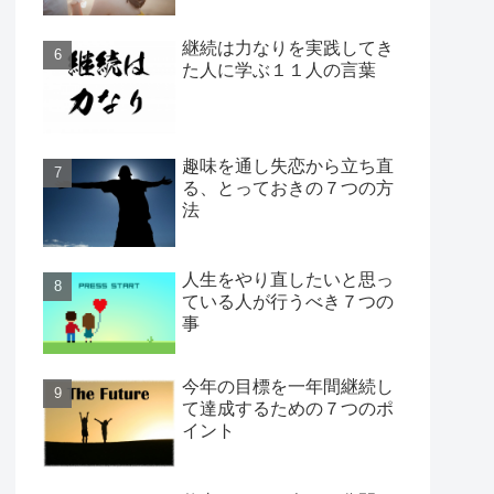
継続は力なりを実践してき
た人に学ぶ１１人の言葉
趣味を通し失恋から立ち直
る、とっておきの７つの方
法
人生をやり直したいと思っ
ている人が行うべき７つの
事
今年の目標を一年間継続し
て達成するための７つのポ
イント