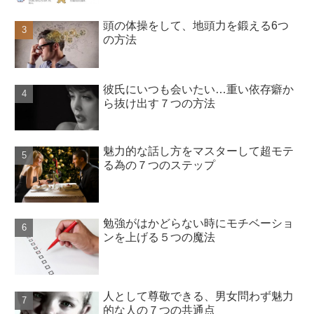
頭の体操をして、地頭力を鍛える6つ
の方法
彼氏にいつも会いたい…重い依存癖か
ら抜け出す７つの方法
魅力的な話し方をマスターして超モテ
る為の７つのステップ
勉強がはかどらない時にモチベーショ
ンを上げる５つの魔法
人として尊敬できる、男女問わず魅力
的な人の７つの共通点