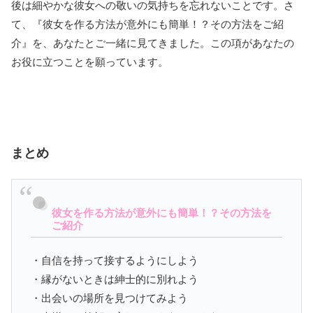
後は細やかな彼女への敬いの気持ちを忘れないことです。さ
て、『彼女を作る方法が意外にも簡単！？その方法をご紹
介』を、あなたとご一緒に見てきました。この項があなたの
お役に立つことを願っています。
まとめ
彼女を作る方法が意外にも簡単！？その方法を
ご紹介
・自信を持って接するようにしよう
・縁がないときは紳士的に別れよう
・出会いの場所を見つけてみよう