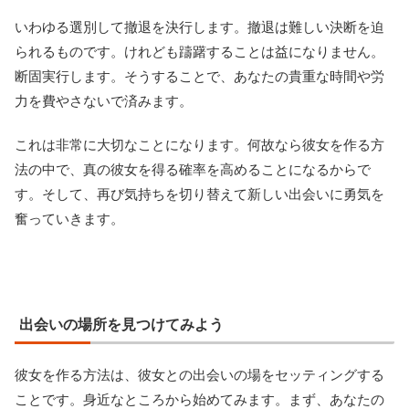
いわゆる選別して撤退を決行します。撤退は難しい決断を迫
られるものです。けれども躊躇することは益になりません。
断固実行します。そうすることで、あなたの貴重な時間や労
力を費やさないで済みます。
これは非常に大切なことになります。何故なら彼女を作る方
法の中で、真の彼女を得る確率を高めることになるからで
す。そして、再び気持ちを切り替えて新しい出会いに勇気を
奮っていきます。
出会いの場所を見つけてみよう
彼女を作る方法は、彼女との出会いの場をセッティングする
ことです。身近なところから始めてみます。まず、あなたの