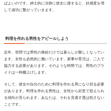
ばよいのです。紳士的に冷静に彼女に接すると、好感度を増
して成功に繋がっていきます。
料理を作れる男性をアピールしよう
近年、世間では男性の俸給だけでは暮らしが難しくなってい
ます。女性も必然的に働いています。家事や育児は、二人で
協力する必要があります。そのような時勢では、男性のプラ
イドは一時棚上げします。
そして、彼女や自分のために料理を作れる男になり切る必要
があります。料理を作れる男性は、女性から好意で迎えられ
る傾向が見られます。あなたは、それを見逃す愚は犯さない
ことです。