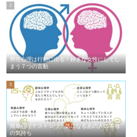
男性心理は行動に出る！好きな女性にしてし
まう７つの言動
簡単心理テスト５つ！気になるあの人の本当
の気持ち