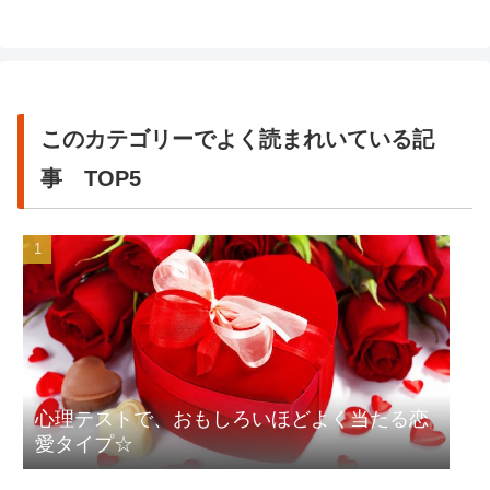
このカテゴリーでよく読まれいている記
事 TOP5
心理テストで、おもしろいほどよく当たる恋
愛タイプ☆