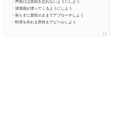
・声掛けは笑顔を忘れないようにしよう
・清潔感が漂ってくるようにしよう
・焦らずに普段のままでアプローチしよう
・料理を作れる男性をアピールしよう