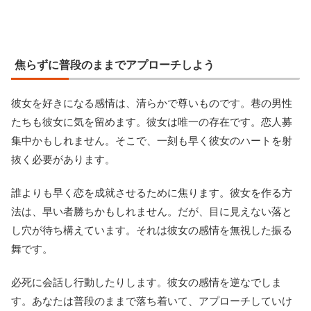
焦らずに普段のままでアプローチしよう
彼女を好きになる感情は、清らかで尊いものです。巷の男性
たちも彼女に気を留めます。彼女は唯一の存在です。恋人募
集中かもしれません。そこで、一刻も早く彼女のハートを射
抜く必要があります。
誰よりも早く恋を成就させるために焦ります。彼女を作る方
法は、早い者勝ちかもしれません。だが、目に見えない落と
し穴が待ち構えています。それは彼女の感情を無視した振る
舞です。
必死に会話し行動したりします。彼女の感情を逆なでしま
す。あなたは普段のままで落ち着いて、アプローチしていけ