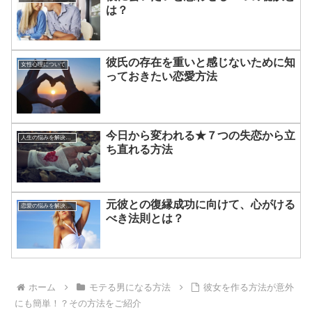
は？
彼氏の存在を重いと感じないために知
女性心理について
っておきたい恋愛方法
今日から変われる★７つの失恋から立
人生の悩みを解決する方法
ち直れる方法
元彼との復縁成功に向けて、心がける
恋愛の悩みを解決する方法
べき法則とは？
ホーム
モテる男になる方法
彼女を作る方法が意外
にも簡単！？その方法をご紹介