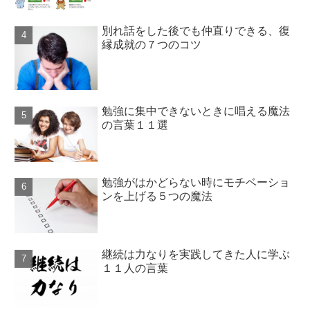
別れ話をした後でも仲直りできる、復
縁成就の７つのコツ
勉強に集中できないときに唱える魔法
の言葉１１選
勉強がはかどらない時にモチベーショ
ンを上げる５つの魔法
継続は力なりを実践してきた人に学ぶ
１１人の言葉