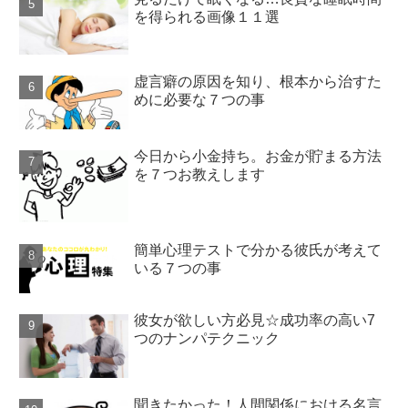
を得られる画像１１選
虚言癖の原因を知り、根本から治すた
めに必要な７つの事
今日から小金持ち。お金が貯まる方法
を７つお教えします
簡単心理テストで分かる彼氏が考えて
いる７つの事
彼女が欲しい方必見☆成功率の高い7
つのナンパテクニック
聞きたかった！人間関係における名言