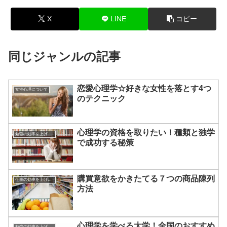
X
LINE
コピー
同じジャンルの記事
恋愛心理学☆好きな女性を落とす4つ
女性心理について
のテクニック
心理学の資格を取りたい！種類と独学
勉強の効率を上げる方法
で成功する秘策
購買意欲をかきたてる７つの商品陳列
仕事の効率を上げる方法
方法
心理学を学べる大学！全国のおすすめ
勉強の効率を上げる方法