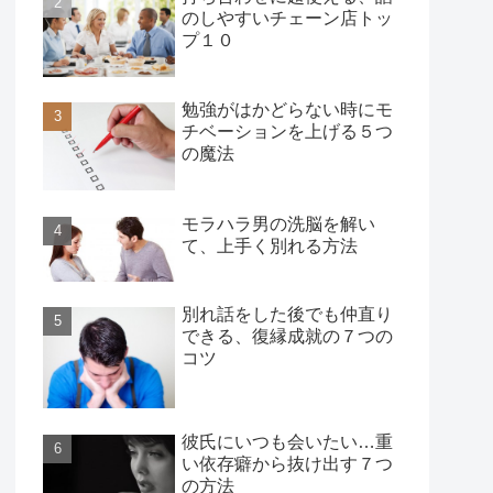
のしやすいチェーン店トッ
プ１０
勉強がはかどらない時にモ
チベーションを上げる５つ
の魔法
モラハラ男の洗脳を解い
て、上手く別れる方法
別れ話をした後でも仲直り
できる、復縁成就の７つの
コツ
彼氏にいつも会いたい…重
い依存癖から抜け出す７つ
の方法