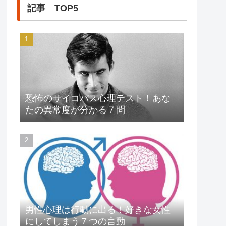
記事 TOP5
恐怖のサイコパス心理テスト！あな
たの異常度が分かる７問
男性心理は行動に出る！好きな女性
にしてしまう７つの言動