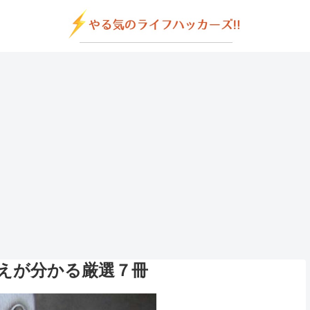
えが分かる厳選７冊