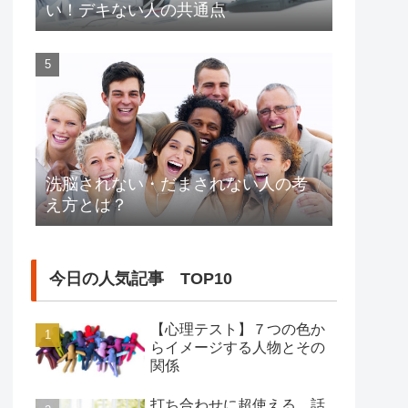
い！デキない人の共通点
洗脳されない・だまされない人の考
え方とは？
今日の人気記事 TOP10
【心理テスト】７つの色か
らイメージする人物とその
関係
打ち合わせに超使える、話