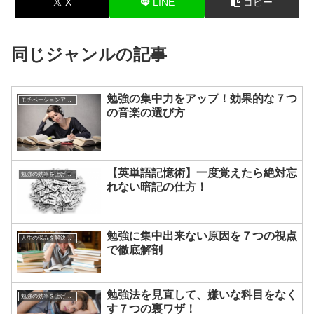
X
LINE
コピー
同じジャンルの記事
勉強の集中力をアップ！効果的な７つ
モチベーションアップの方法
の音楽の選び方
【英単語記憶術】一度覚えたら絶対忘
勉強の効率を上げる方法
れない暗記の仕方！
勉強に集中出来ない原因を７つの視点
人生の悩みを解決する方法
で徹底解剖
勉強法を見直して、嫌いな科目をなく
勉強の効率を上げる方法
す７つの裏ワザ！