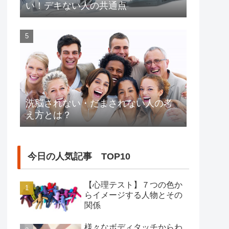
い！デキない人の共通点
洗脳されない・だまされない人の考
え方とは？
今日の人気記事 TOP10
【心理テスト】７つの色か
らイメージする人物とその
関係
様々なボディタッチからわ