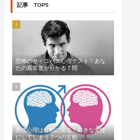
記事 TOP5
恐怖のサイコパス心理テスト！あな
たの異常度が分かる７問
男性心理は行動に出る！好きな女性
にしてしまう７つの言動