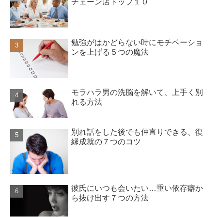
チェーン店トップ１０
勉強がはかどらない時にモチベーショ
ンを上げる５つの魔法
モラハラ男の洗脳を解いて、上手く別
れる方法
別れ話をした後でも仲直りできる、復
縁成就の７つのコツ
彼氏にいつも会いたい…重い依存癖か
ら抜け出す７つの方法