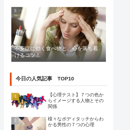
不安症に効く食べ物と、心を落ち着
けるコツ！
今日の人気記事 TOP10
【心理テスト】７つの色か
らイメージする人物とその
関係
様々なボディタッチからわ
かる男性の７つの心理