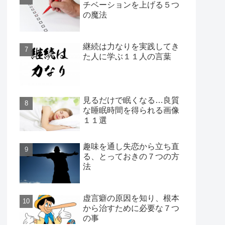
チベーションを上げる５つ
の魔法
継続は力なりを実践してき
た人に学ぶ１１人の言葉
見るだけで眠くなる…良質
な睡眠時間を得られる画像
１１選
趣味を通し失恋から立ち直
る、とっておきの７つの方
法
虚言癖の原因を知り、根本
から治すために必要な７つ
の事