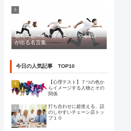
朝礼スピーチで使える！『やる気』
が出る名言集
今日の人気記事 TOP10
【心理テスト】７つの色か
らイメージする人物とその
関係
打ち合わせに超使える、話
のしやすいチェーン店トッ
プ１０