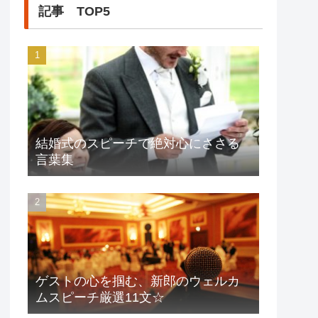
記事 TOP5
結婚式のスピーチで絶対心にささる
言葉集
ゲストの心を掴む、新郎のウェルカ
ムスピーチ厳選11文☆