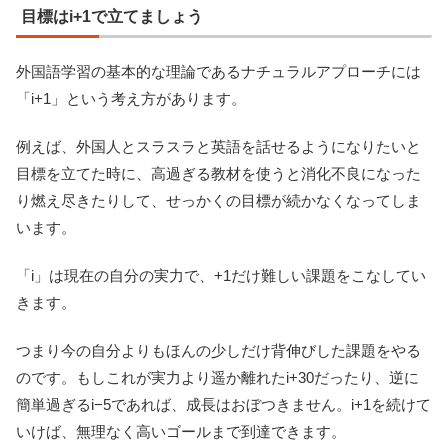
目標はi+1で立てましょう
外国語学習の基本的な理論であるナチュラルアプローチには
「i+1」という考え方があります。
例えば、外国人とスラスラと英語を話せるようになりたいと
目標を立てた時に、高過ぎる教材を使うと消化不良になった
り燃え尽きたりして、せっかくの目標が続かなくなってしま
います。
「i」は現在の自分の実力で、+1だけ難しい課題をこなしてい
きます。
つまり今の自分よりもほんの少しだけ背伸びした課題をやる
のです。もしこれが実力より遥か離れたi+30だったり、逆に
簡単過ぎるi−5であれば、成長はおぼつきません。i+1を続けて
いけば、無理なく高いゴールまで到達できます。