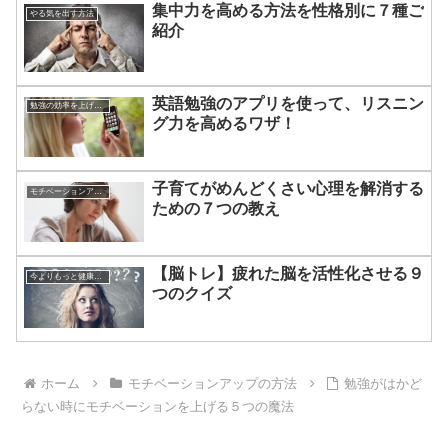
集中力を高める方法を性格別に７種ご
やる気を出す方法
紹介
英語勉強のアプリを使って、リスニン
勉強の効率を上げる方法
グ力を高めるワザ！
子育てがめんどくさい心理を解消する
モチベーションアップの方法
ための７つの教え
【脳トレ】疲れた脳を活性化させる９
今よりもっと健康になる方法
つのクイズ
ホーム
モチベーションアップの方法
勉強がはかど
らない時にモチベーションを上げる５つの魔法