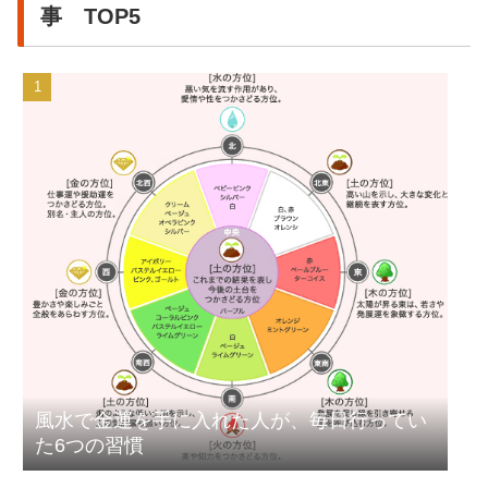
事 TOP5
風水で金運を手に入れた人が、毎日行ってい
た6つの習慣