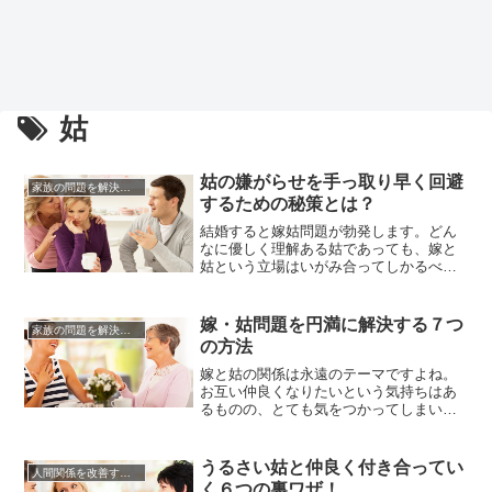
姑
姑の嫌がらせを手っ取り早く回避
家族の問題を解決する方法
するための秘策とは？
結婚すると嫁姑問題が勃発します。どん
なに優しく理解ある姑であっても、嫁と
姑という立場はいがみ合ってしかるべき
ものなのかもしれません。人格者でもご
まかしきれない愛憎の世界が、嫁姑間に
は存在するのでしょうか。姑にとっては
嫁・姑問題を円満に解決する７つ
家族の問題を解決する方法
かわいい我が子である息子を奪った女。
の方法
嫁にとってはあれこれ当然のように口出
ししてくる赤の他人。上手くいく方...
嫁と姑の関係は永遠のテーマですよね。
お互い仲良くなりたいという気持ちはあ
るものの、とても気をつかってしまい妙
な緊張感がある難しい関係だといえるで
しょう。ドラマでは嫁と姑は激しいバト
ルを繰り広げていますが、現実ではそう
うるさい姑と仲良く付き合ってい
人間関係を改善する方法
もいきませんから実際のところ相手の本
く６つの裏ワザ！