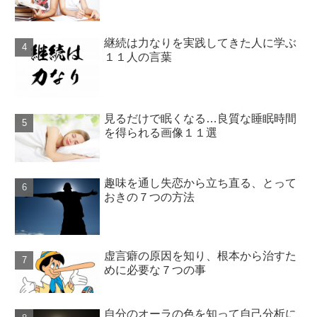
継続は力なりを実践してきた人に学ぶ
１１人の言葉
見るだけで眠くなる…良質な睡眠時間
を得られる画像１１選
趣味を通し失恋から立ち直る、とって
おきの７つの方法
虚言癖の原因を知り、根本から治すた
めに必要な７つの事
自分のオーラの色を知って自己分析に