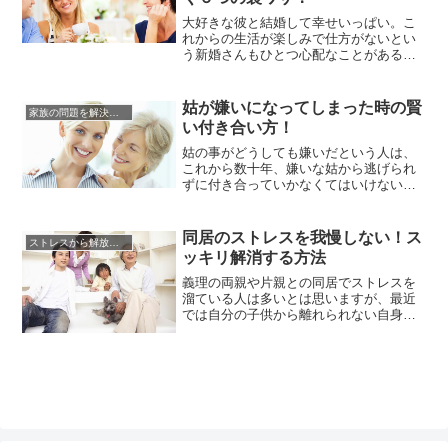
心はわかりません。探り探りの関係では
悩みは深くなるばかり。夫にも相談...
大好きな彼と結婚して幸せいっぱい。こ
れからの生活が楽しみで仕方がないとい
う新婚さんもひとつ心配なことがあるで
しょう。それは姑さんとのお付き合いで
す。これは誰しも悩むことです。夫とな
る男性とは今までの付き合いもあります
姑が嫌いになってしまった時の賢
家族の問題を解決する方法
し、自分で選んだ人ですからいいのです
い付き合い方！
が、姑さんはそういうわけではありませ
ん。彼の親だからと言って彼と性格...
姑の事がどうしても嫌いだという人は、
これから数十年、嫌いな姑から逃げられ
ずに付き合っていかなくてはいけないと
思うとげんなりしますよね。とくに、姑
と同居していたり、近所に住んでいる場
合には、顔を合わす頻度も多く、避けて
同居のストレスを我慢しない！ス
ストレスから解放させる方法
通ることができないものです。しかし、
ッキリ解消する方法
どうせ避けることができない存在なので
あれば、お互い嫌い合って棘のある...
義理の両親や片親との同居でストレスを
溜ている人は多いとは思いますが、最近
では自分の子供から離れられない自身の
親との同居のストレスで悩んでいる人も
増えています。自分の親だから楽なので
はないかと思いがちですが、お互いに年
を重ねるとそうもいかないようです。ま
た、嫁姑問題はよく聞きますが、嫁と義
理父との間のストレスで悩んでいる...