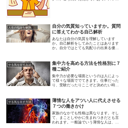
ス解消ゲームだ！と判ったあなたはかな
りのゲーム好き。気分転換にストレス発
散ゲームにのめり込んでいるのではない
でしょうか。今はスマホで無料で楽しめ
るゲームが沢山あります。通勤時間、休
自分の気質知っていますか。質問
み時間にスマホを高速連打する人も見...
人生の悩みを解決する方法
に答えてわかる自己解析
あなたは自分の気質を理解しています
か。自己解析をしてみたことはあります
か。自分ではとても気配りの出来る優し
い人だとおもっているあなたも実は人か
らの評価は違ったりします。また性格は
変えようとしてもなかなか変えることが
集中力を高める方法を性格別に７
やる気を出す方法
できません。それは気質が遺伝である程
種ご紹介
度決まってしまうからです。自分の性格
は案外他人から見るとまるで違う事が...
集中力が必要な場面というのは人によっ
て様々な場面ででてきます。仕事だった
り、受験だったりここぞと決めたい時に
集中力をいかに高められるか重要なポイ
ントです。うまく集中できる人は短時間
で成果をあげられますし、その成功をき
薄情な人をアツい人に代えさせる
やる気を出す方法
っかけに向上心を持ってまた次の場面で
７つの働きかけ
集中力が必要な時に力を発揮できます。
自分はいつも肝心な時に集中できな...
家族のなかでも性格は異なります。そし
て、まことしやかに生まれつきだとも言
われます。一般論でいう薄情な人は、何
不自由なく育ち物事に拘らない性質で、