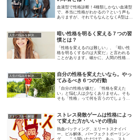
でしょうか。そんな風に、人相とは中の
性格をとてもよくあらわしているも...
血液型で性格診断！4種類しかない血液型
で、本当に性格がわかるの？という声も
ありますが、それでもなんとなくA型はこ
んな性格、B型はこんな性格…というイメ
ージを抱いていませんか？血液型で性格
を100%断定することはできませんが、並
暗い性格を明るく変える７つの習
人生の悩みを解決する方法
べてみると血液型別の傾向が見えてくる
慣とは？
もの。あなたの恋人の血液型は何型でし
ょうか。ここでは、彼が...
「性格を変えるのは難しい」、「暗い性
格を明るくするのは大変だ」と言われる
ことがあります。確かに、人間の性格は
元々の気質に加え、家庭環境や人生経験
の影響を複雑に受けているため、突然ひ
っくり返すのは難しく思えるかもしれま
自分の性格を変えたいなら。やっ
人生の悩みを解決する方法
せん。しかし、コツさえつかめば、暗い
てみるべき６つの行動
性格を明るく変えることは案外簡単で
す。「自分は性格が暗い、なかなかパ...
「自分の性格が嫌だ」「性格を変えた
い」と悩む人は少なくありません。そも
そも「性格」って何を言うのでしょう
か。簡単に言えば「明るい人」や「暗い
人」とざっくり「性格」を分析すること
もあります。しかしよく考えてみてくだ
ストレス発散ゲームは性格によっ
ストレスから解放させる方法
さい。一人の人間に、「明るい前向きな
て変えた方がいいその理由
時期」と「暗く落ち込む時期」が混在す
ることの方が正解なのです。常に明る
熱血バッティング、エリートスナイパ
い...
ー、ビル解体、パーフェクトボーリンン
グ…、こう聞いただけで、あっ、ストレ