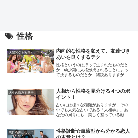
性格
内向的な性格を変えて、友達づき
人間関係を改善する方法
あいを良くするテク
性格というのは持って生まれたものだと
か、幼少期に人格形成されることによっ
て決まるものだとか、諸説ありますが、
いずれにしても物心がついてから性格を
正反対に方向転換することに成功した人
は少ないのではないでしょうか。特に内
人相から性格を見分ける４つのポ
人生の悩みを解決する方法
向的な性格の人間が外交的になることは
イント！
とても難しい事です。内向的な性格の人
にとって、積極的に人とコミュニケ...
占いには様々な種類がありますが、その
中でも人気な占いである「人相学」。あ
なたの周りにも、美しく整っている顔だ
けれど、どこか不安定さやマイナスイメ
ージを感じる人や、決して整っていると
は言えないけれど性格の良さが顔に出て
性格診断☆血液型から分かる恋人
男性心理について
いる人など、様々な人がいるのではない
の本音とは？