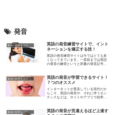
発音
英語の発音練習サイトで、イント
勉強の効率を上げる方法
ネーションを矯正する技！
英語の発音練習サイトは今ではとても多
くなってきています。一昔前までは英語
の発音の練習というと辞書の発音記号を
勉強するのが当たり前でしたが、最近で
はインターネットの専門サイトやアプリ
などで英語発音の練習ができるのです。
英語の発音が学習できるサイト！
勉強の効率を上げる方法
発音記号を読むのが難しいと感じる人に
７つのオススメ
とって、英語発音サイトはまさに救世主
といえるでしょう。しかし、このよ...
インターネットが普及している現代だか
らこそ、英語の発音や、それに伴うセン
テンスなどは、サイトやアプリで効率的
に習得してしまいたいもの。そう、語学
の学習には発音は不可欠なものです。語
学というのは、机上の勉強だけでは使い
英語の発音が見違えるほど上達す
勉強の効率を上げる方法
物になりません。それは、人々の生活か