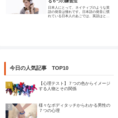
る６つの練習法
ら生まれて動いているものだから。これ
からご紹介する７つの英語の発音が...
日本人にとって、ネイティブのような英
語の発音は憧れです。日本語の発音に慣
れている日本人のあごでは、英語はとて
も発音しづらい言語なのです。日本語の
発音に近い言語と言えば、トルコ語が挙
げられます。「発音に苦労することなく
外国語を習得したい！」という方には、
トルコ語をお勧めします。しかし何とい
っても世界の公用語とも言われる英...
今日の人気記事 TOP10
【心理テスト】７つの色からイメージ
する人物とその関係
様々なボディタッチからわかる男性の
７つの心理