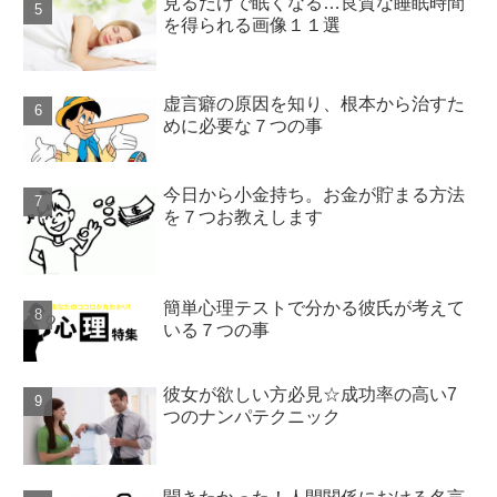
見るだけで眠くなる…良質な睡眠時間
を得られる画像１１選
虚言癖の原因を知り、根本から治すた
めに必要な７つの事
今日から小金持ち。お金が貯まる方法
を７つお教えします
簡単心理テストで分かる彼氏が考えて
いる７つの事
彼女が欲しい方必見☆成功率の高い7
つのナンパテクニック