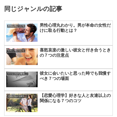
同じジャンルの記事
男性心理丸わかり。男が本命の女性だ
男性心理について
けに取る行動とは？
喜怒哀楽の激しい彼女と付き合うとき
女性心理について
の７つの注意点
彼女に会いたいと思った時でも我慢す
ストレスから解放させる方法
べき７つの場面
【恋愛心理学】好きな人と友達以上の
恋愛の悩みを解決する方法
関係になる７つのコツ