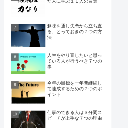
た人に学ぶ１１人の言葉
趣味を通し失恋から立ち直
る、とっておきの７つの方
法
人生をやり直したいと思っ
ている人が行うべき７つの
事
今年の目標を一年間継続し
て達成するための７つのポ
イント
仕事のできる人は３分間ス
ピーチが上手な７つの理由