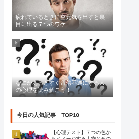
疲れているときに空元気を出すと裏
目に出る７つのワケ
なにかあるとすぐ音信不通にする人
の心理を読み解こう！
今日の人気記事 TOP10
【心理テスト】７つの色か
らイメージする人物とその